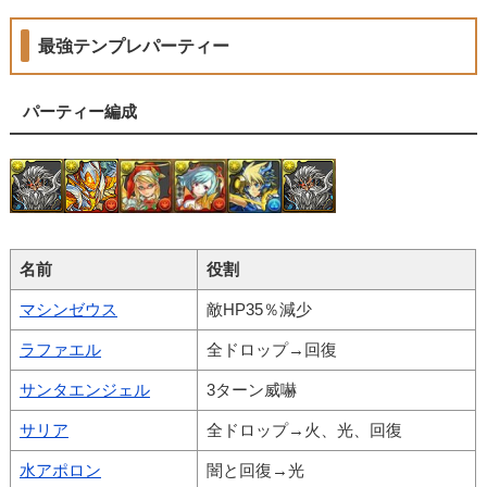
最強テンプレパーティー
パーティー編成
名前
役割
マシンゼウス
敵HP35％減少
ラファエル
全ドロップ→回復
サンタエンジェル
3ターン威嚇
サリア
全ドロップ→火、光、回復
水アポロン
闇と回復→光