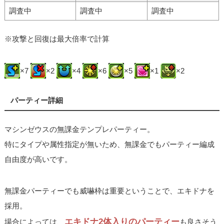
調査中
調査中
調査中
※攻撃と回復は最大倍率で計算
×7
×2
×4
×6
×5
×1
×2
パーティー詳細
マシンゼウスの無課金テンプレパーティー。
特にタイプや属性指定が無いため、無課金でもパーティー編成
自由度が高いです。
無課金パーティーでも威嚇枠は重要ということで、エキドナを
採用。
エキドナ2体入りのパーティー
場合によっては、
も良さそう