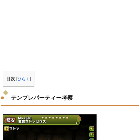
目次
[
ひらく
]
テンプレパーティー考察