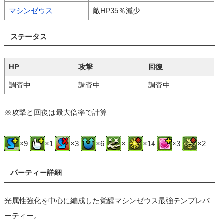
マシンゼウス
敵HP35％減少
ステータス
HP
攻撃
回復
調査中
調査中
調査中
※攻撃と回復は最大倍率で計算
×9
×1
×3
×6
×
×14
×3
×2
パーティー詳細
光属性強化を中心に編成した覚醒マシンゼウス最強テンプレパ
ーティー。