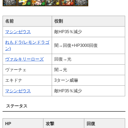
名前
役割
マシンゼウス
敵HP35％減少
れもドラ(レモンドラゴ
闇→回復+HP3000回復
ン)
ヴァルキリーローズ
回復→光
ヴァーチェ
闇→光
エキドナ
3ターン威嚇
マシンゼウス
敵HP35％減少
ステータス
HP
攻撃
回復