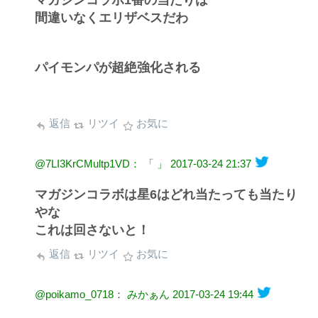
間違いなくエリザベスだわ
パイモンパが超絶強化される
返信
リツイ
お気に
@7LI3KrCMultp1VD： 「 」
2017-03-24 21:37
マガジンコラボは星6はどれ当たっても当たり
やな
これは回さないと！
返信
リツイ
お気に
@poikamo_0718： みかぁん
2017-03-24 19:44