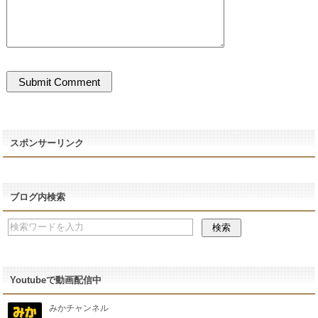
スポンサーリンク
ブログ内検索
Youtubeで動画配信中