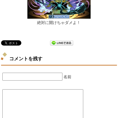
絶対に開けちゃダメよ！
コメントを残す
名前