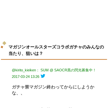
マガジンオールスターズコラボガチャのみんなの
当たり、狙いは？
@kirito_kieiken： SUM @ SAOCR黒の閃光募集中！
2017-03-24 13:26
ガチャ禁マガジン終わってからにしようか
な、、