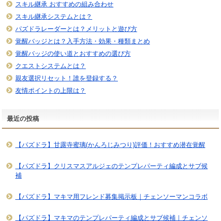
スキル継承 おすすめの組み合わせ
スキル継承システムとは？
パズドラレーダーとは？メリットと遊び方
覚醒バッジとは？入手方法・効果・種類まとめ
覚醒バッジの使い道とおすすめの選び方
クエストシステムとは？
親友選択リセット！誰を登録する？
友情ポイントの上限は？
最近の投稿
【パズドラ】甘露寺蜜璃(かんろじみつり)評価！おすすめ潜在覚醒
【パズドラ】クリスマスアルジェのテンプレパーティ編成とサブ候
補
【パズドラ】マキマ用フレンド募集掲示板｜チェンソーマンコラボ
【パズドラ】マキマのテンプレパーティ編成とサブ候補｜チェンソ