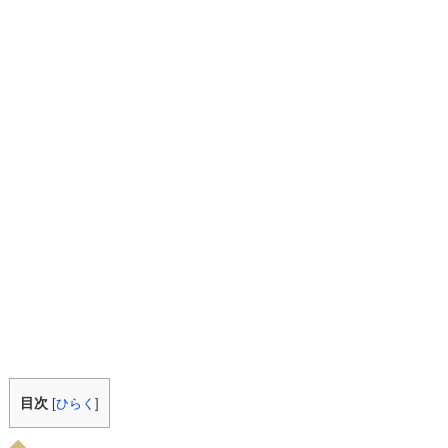
目次
[
ひらく
]