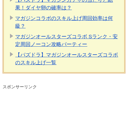
果！ダイヤ卵の確率は？
マガジンコラボのスキル上げ周回効率は何
級？
マガジンオールスターズコラボ Sランク・安
定周回ノーコン攻略パーティー
【パズドラ】マガジンオールスターズコラボ
のスキル上げ一覧
スポンサーリンク