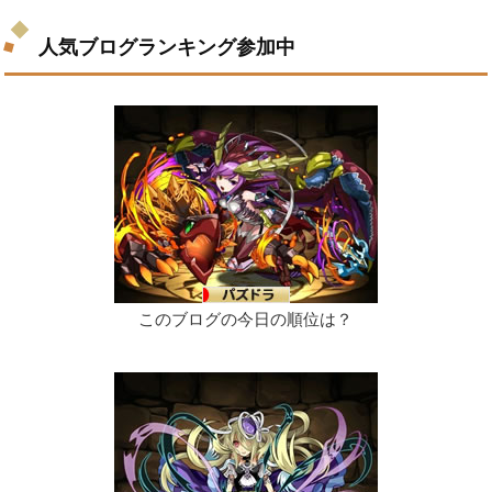
人気ブログランキング参加中
このブログの今日の順位は？