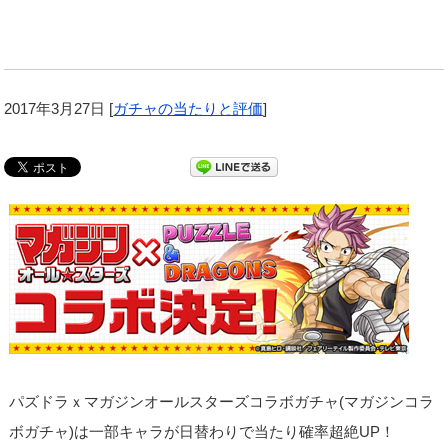
2017年3月27日
[
ガチャの当たりと評価
]
パズドラｘマガジンオールスターズコラボガチャ(マガジンコラ
ボガチャ)は一部キャラが日替わりで当たり確率超絶UP！