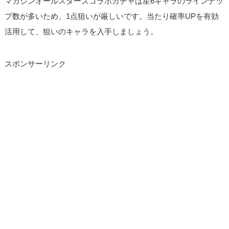
マガジンオールスターズコラボガチャは星6キャラのラインナッ
プ数が多いため、1点狙いが厳しいです。当たり確率UPを有効
活用して、狙いのキャラを入手しましょう。
スポンサーリンク