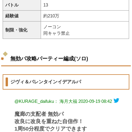
バトル
13
経験値
約210万
ノーコン
制限・強化
同キャラ禁止
無効パ攻略パーティー編成(ソロ)
ジヴィ＆バレンタインイデアルパ
@KURAGE_daifuku： 海月大福
2020-09-19 08:42
魔廊の支配者 無効パ
改良に改良を重ねた自信作！
1周50分程度でクリアできます