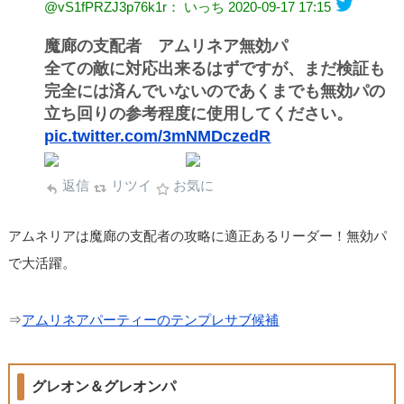
@vS1fPRZJ3p76k1r： いっち
2020-09-17 17:15
魔廊の支配者 アムリネア無効パ
全ての敵に対応出来るはずですが、まだ検証も
完全には済んでいないのであくまでも無効パの
立ち回りの参考程度に使用してください。
pic.twitter.com/3mNMDczedR
返信
リツイ
お気に
アムネリアは魔廊の支配者の攻略に適正あるリーダー！無効パ
で大活躍。
⇒
アムリネアパーティーのテンプレサブ候補
グレオン＆グレオンパ