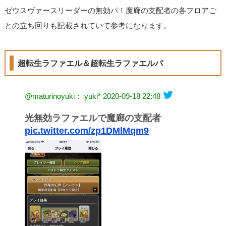
ゼウスヴァースリーダーの無効パ！魔廊の支配者の各フロアご
との立ち回りも記載されていて参考になります。
超転生ラファエル＆超転生ラファエルパ
@maturinoyuki： yuki*
2020-09-18 22:48
光無効ラファエルで魔廊の支配者
pic.twitter.com/zp1DMlMqm9