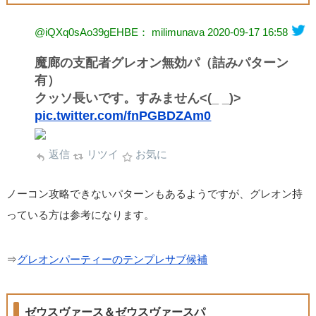
@iQXq0sAo39gEHBE： milimunava
2020-09-17 16:58
魔廊の支配者グレオン無効パ（詰みパターン
有）
クッソ長いです。すみません<(_ _)>
pic.twitter.com/fnPGBDZAm0
返信
リツイ
お気に
ノーコン攻略できないパターンもあるようですが、グレオン持
っている方は参考になります。
⇒
グレオンパーティーのテンプレサブ候補
ゼウスヴァース＆ゼウスヴァースパ