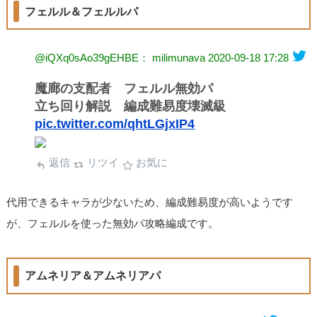
フェルル＆フェルルパ
@iQXq0sAo39gEHBE： milimunava
2020-09-18 17:28
魔廊の支配者 フェルル無効パ
立ち回り解説 編成難易度壊滅級
pic.twitter.com/qhtLGjxIP4
返信
リツイ
お気に
代用できるキャラが少ないため、編成難易度が高いようです
が、フェルルを使った無効パ攻略編成です。
アムネリア＆アムネリアパ