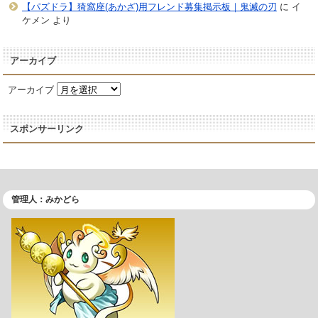
【パズドラ】猗窩座(あかざ)用フレンド募集掲示板｜鬼滅の刃
に
イ
ケメン
より
アーカイブ
アーカイブ
スポンサーリンク
管理人：みかどら