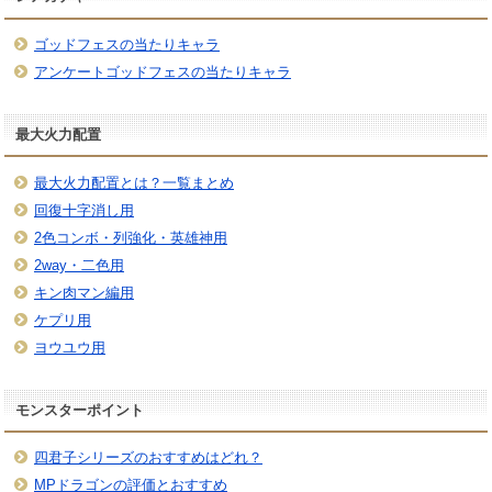
ゴッドフェスの当たりキャラ
アンケートゴッドフェスの当たりキャラ
最大火力配置
最大火力配置とは？一覧まとめ
回復十字消し用
2色コンボ・列強化・英雄神用
2way・二色用
キン肉マン編用
ケプリ用
ヨウユウ用
モンスターポイント
四君子シリーズのおすすめはどれ？
MPドラゴンの評価とおすすめ