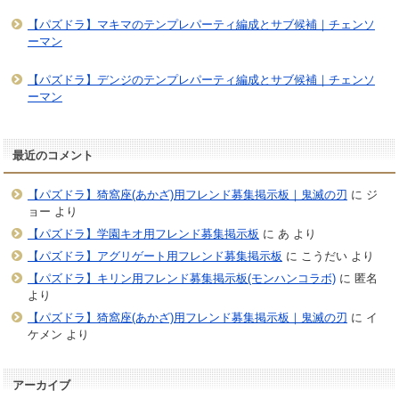
【パズドラ】マキマのテンプレパーティ編成とサブ候補｜チェンソ
ーマン
【パズドラ】デンジのテンプレパーティ編成とサブ候補｜チェンソ
ーマン
最近のコメント
【パズドラ】猗窩座(あかざ)用フレンド募集掲示板｜鬼滅の刃
に
ジ
ョー
より
【パズドラ】学園キオ用フレンド募集掲示板
に
あ
より
【パズドラ】アグリゲート用フレンド募集掲示板
に
こうだい
より
【パズドラ】キリン用フレンド募集掲示板(モンハンコラボ)
に
匿名
より
【パズドラ】猗窩座(あかざ)用フレンド募集掲示板｜鬼滅の刃
に
イ
ケメン
より
アーカイブ