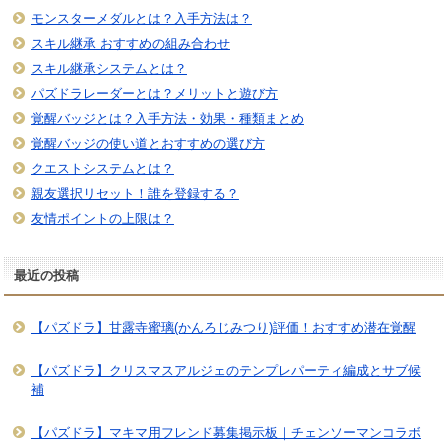
モンスターメダルとは？入手方法は？
スキル継承 おすすめの組み合わせ
スキル継承システムとは？
パズドラレーダーとは？メリットと遊び方
覚醒バッジとは？入手方法・効果・種類まとめ
覚醒バッジの使い道とおすすめの選び方
クエストシステムとは？
親友選択リセット！誰を登録する？
友情ポイントの上限は？
最近の投稿
【パズドラ】甘露寺蜜璃(かんろじみつり)評価！おすすめ潜在覚醒
【パズドラ】クリスマスアルジェのテンプレパーティ編成とサブ候
補
【パズドラ】マキマ用フレンド募集掲示板｜チェンソーマンコラボ