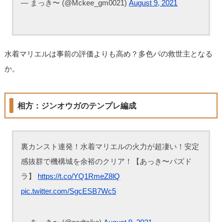
— まっき〜 (@Mckee_gm0021)
August 9, 2021
水着マリエルは事前の評価よりも高め？多色パの救世主となる
か。
相方：ジンオウガのテンプレ編成
裏カンスト連発！水着マリエルの火力が超凄い！安定
感抜群で機構城を余裕のクリア！【あっき〜パズド
ラ】
https://t.co/YQ1RmeZ8lQ
pic.twitter.com/SgcESB7Wc5