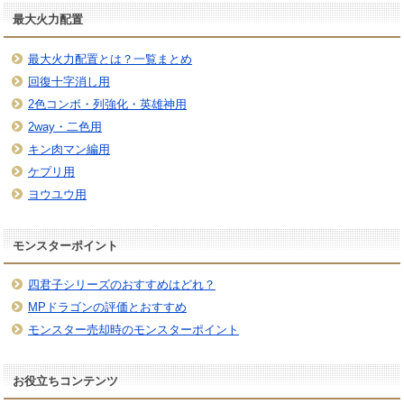
最大火力配置
最大火力配置とは？一覧まとめ
回復十字消し用
2色コンボ・列強化・英雄神用
2way・二色用
キン肉マン編用
ケプリ用
ヨウユウ用
モンスターポイント
四君子シリーズのおすすめはどれ？
MPドラゴンの評価とおすすめ
モンスター売却時のモンスターポイント
お役立ちコンテンツ