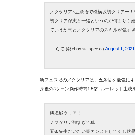
ノクタリア×五条悟で機構城初クリアー！や
初クリアが恵と一緒というのが何よりも
ていうか恵とノクタリアのスキルが強す
— らて (@chashu_special)
August 1, 2021
新フェス限のノクタリアは、五条悟を最強にす
身後の3ターン操作時間1.5倍+ルーレット生
機構城クリア！
ノクタリア強すぎて草
五条先生だいたい裏カンストしてるし伏