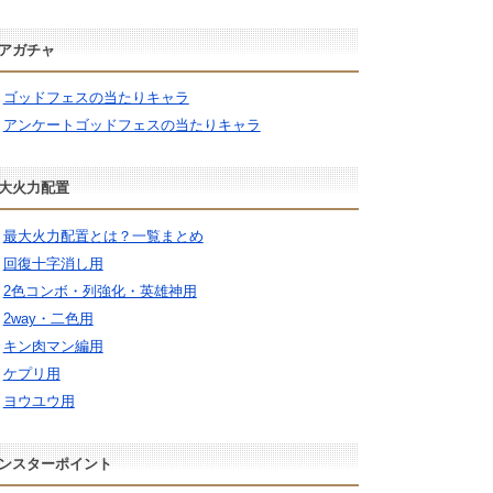
アガチャ
ゴッドフェスの当たりキャラ
アンケートゴッドフェスの当たりキャラ
大火力配置
最大火力配置とは？一覧まとめ
回復十字消し用
2色コンボ・列強化・英雄神用
2way・二色用
キン肉マン編用
ケプリ用
ヨウユウ用
ンスターポイント