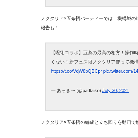
ノクタリア×五条悟パーティーでは、機構城の
報告も！
【呪術コラボ】五条の最高の相方！操作時
くない！新フェス限ノクタリア使って機
https://t.co/VqW8bQBCpr
pic.twitter.com/
— あっき〜 (@padtaiko)
July 30, 2021
ノクタリア×五条悟の編成と立ち回りを動画で