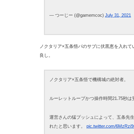
— つーじー (@gamemcoc)
July 31, 2021
ノクタリア×五条悟パのサブに伏黒恵を入れて
良し。
ノクタリア×五条悟で機構城の絶対者。
ルーレットループかつ操作時間21.75秒
運営さんの猛プッシュによって、五条先
れたと思います。
pic.twitter.com/6MzRzi