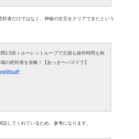
絶対者だけではなく、神秘の次元をクリアできたという
間1.5倍＋ルーレットループで欠損も操作時間も怖
構城の絶対者を攻略！【あっき〜パズドラ】
14pgIWsuIF
解説してくれているため、参考になります。