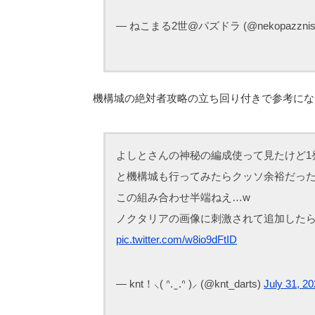
— ねこまる2世@パズドラ (@nekopazznis
機構城の絶対者攻略の立ち回り付きで参考になり
よしとさんの神秘の編成使って見たけど1
と機構城も行ってみたらクッソ余裕だっ
この組み合わせ半端ねえ…w
ノクタリアの画像に刺激されて追加したら出た
pic.twitter.com/w8io9dFtID
— knt！⸜( ᐢ. ̫ .ᐢ )⸝ (@knt_darts)
July 31, 2