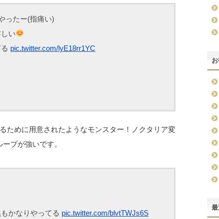
ったー(指痛い)
嬉しい
ぎる
pic.twitter.com/lyE18rr1YC
お
るために用意されたようなモンスター！ノクタリア変
成ループが強いです。
最
黒もかなりやってる
pic.twitter.com/blvtTWJs6S