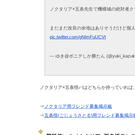
ノクタリア×五条先生で機構城の絶対者ク
まだまだ改良の余地はありそうだけど個
pic.twitter.com/gNlmFuUCVt
— ゆき@ポニテしか勝たん (@yuki_kazuki
ノクタリア×五条悟パはどちらか持っていれば
⇒
ノクタリア用フレンド募集掲示板
⇒
五条悟(ごじょうさとる)用フレンド募集掲示