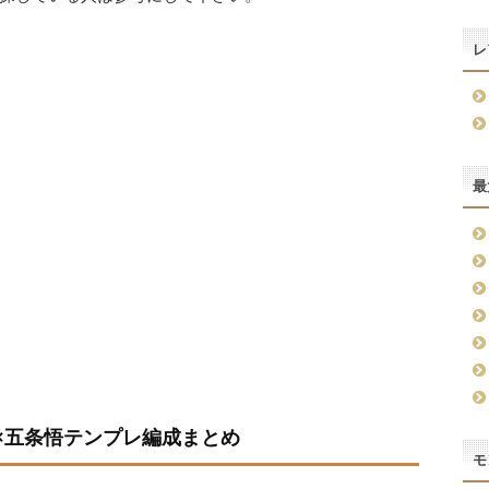
レ
最
×五条悟テンプレ編成まとめ
モ