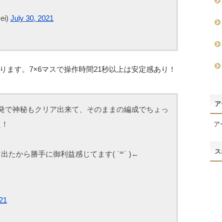
ei)
July 30, 2021
ます。7×6マスで操作時間21秒以上は安定感あり！
ア
発で神秘もクリア出来て、そのままの編成でちょっ
た！
ア
ス
から勝手に御利益感じてます( ˙꒳˙ )←
021