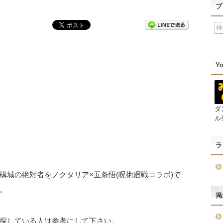
ブ
Y
ダ
ル
ラ
構城の絶対者をノクタリア×五条悟(呪術廻戦コラボ)で
。
掲
探している人は参考にして下さい。