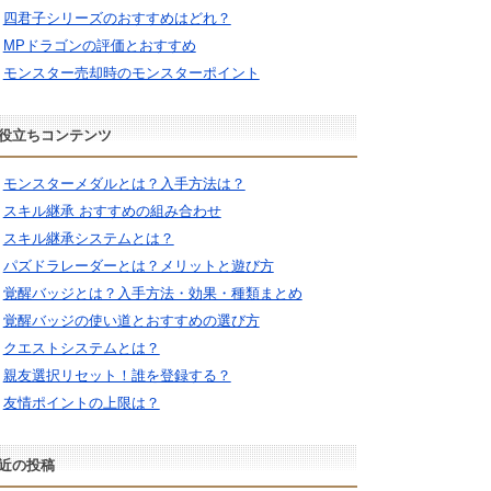
四君子シリーズのおすすめはどれ？
MPドラゴンの評価とおすすめ
モンスター売却時のモンスターポイント
役立ちコンテンツ
モンスターメダルとは？入手方法は？
スキル継承 おすすめの組み合わせ
スキル継承システムとは？
パズドラレーダーとは？メリットと遊び方
覚醒バッジとは？入手方法・効果・種類まとめ
覚醒バッジの使い道とおすすめの選び方
クエストシステムとは？
親友選択リセット！誰を登録する？
友情ポイントの上限は？
近の投稿