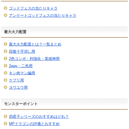
ゴッドフェスの当たりキャラ
アンケートゴッドフェスの当たりキャラ
最大火力配置
最大火力配置とは？一覧まとめ
回復十字消し用
2色コンボ・列強化・英雄神用
2way・二色用
キン肉マン編用
ケプリ用
ヨウユウ用
モンスターポイント
四君子シリーズのおすすめはどれ？
MPドラゴンの評価とおすすめ