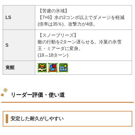
【苦慮の氷域】
LS
【7×6】水の2コンボ以上でダメージを軽減
(倍率は35％)、攻撃力が4倍。
【スノーブリーズ】
敵の行動を2ターン遅らせる。冷菓の氷雪
S
王・ミアーダに変身。
(18→18ターン)
覚醒
リーダー評価・使い道
安定した耐久がしやすい