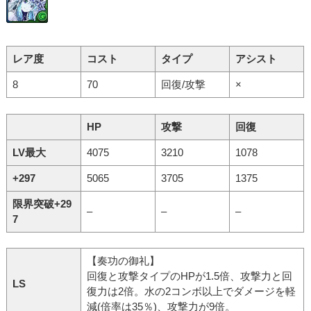
レア度
コスト
タイプ
アシスト
8
70
回復/攻撃
×
HP
攻撃
回復
LV最大
4075
3210
1078
+297
5065
3705
1375
限界突破+29
–
–
–
7
【奏功の御礼】
回復と攻撃タイプのHPが1.5倍、攻撃力と回
LS
復力は2倍。水の2コンボ以上でダメージを軽
減(倍率は35％)、攻撃力が9倍。