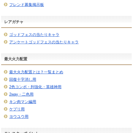
フレンド募集掲示板
レアガチャ
ゴッドフェスの当たりキャラ
アンケートゴッドフェスの当たりキャラ
最大火力配置
最大火力配置とは？一覧まとめ
回復十字消し用
2色コンボ・列強化・英雄神用
2way・二色用
キン肉マン編用
ケプリ用
ヨウユウ用