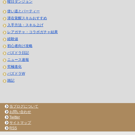
曜日ダンジョン
使い道とパーティー
潜在覚醒スキルおすすめ
入手方法・スキル上げ
レアガチャ・コラボガチャ結果
経験値
初心者向け攻略
パズドラ日記
ニュース速報
究極進化
パズドラW
雑記
当ブログについて
お問い合わせ
Twitter
サイトマップ
RSS