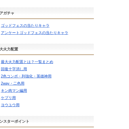
アガチャ
ゴッドフェスの当たりキャラ
アンケートゴッドフェスの当たりキャラ
大火力配置
最大火力配置とは？一覧まとめ
回復十字消し用
2色コンボ・列強化・英雄神用
2way・二色用
キン肉マン編用
ケプリ用
ヨウユウ用
ンスターポイント