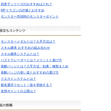
四君子シリーズのおすすめはどれ？
MPドラゴンの評価とおすすめ
モンスター売却時のモンスターポイント
役立ちコンテンツ
モンスターメダルとは？入手方法は？
スキル継承 おすすめの組み合わせ
スキル継承システムとは？
パズドラレーダーとは？メリットと遊び方
覚醒バッジとは？入手方法・効果・種類まとめ
覚醒バッジの使い道とおすすめの選び方
クエストシステムとは？
親友選択リセット！誰を登録する？
友情ポイントの上限は？
近の投稿