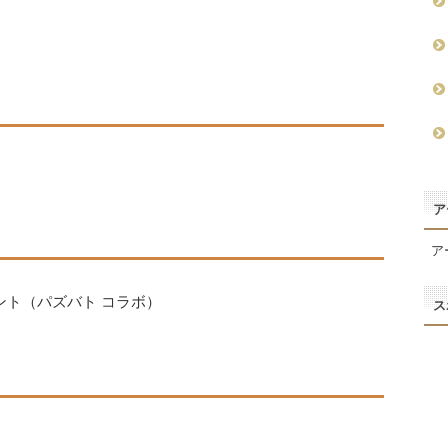
ア
ア
ント（パズバト コラボ）
ス