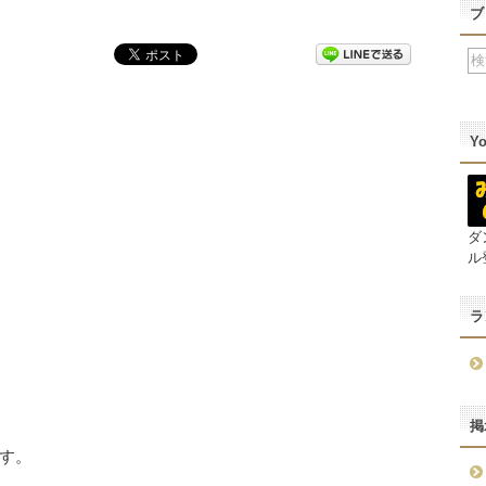
ブ
Y
ダ
ル
ラ
掲
す。