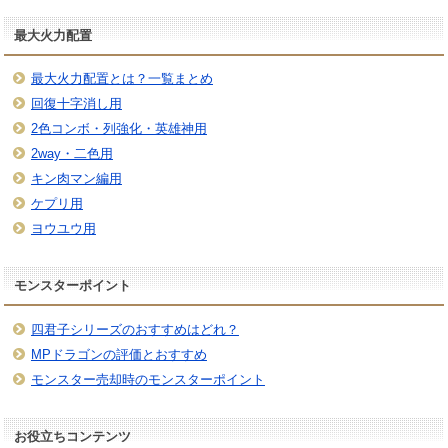
最大火力配置
最大火力配置とは？一覧まとめ
回復十字消し用
2色コンボ・列強化・英雄神用
2way・二色用
キン肉マン編用
ケプリ用
ヨウユウ用
モンスターポイント
四君子シリーズのおすすめはどれ？
MPドラゴンの評価とおすすめ
モンスター売却時のモンスターポイント
お役立ちコンテンツ