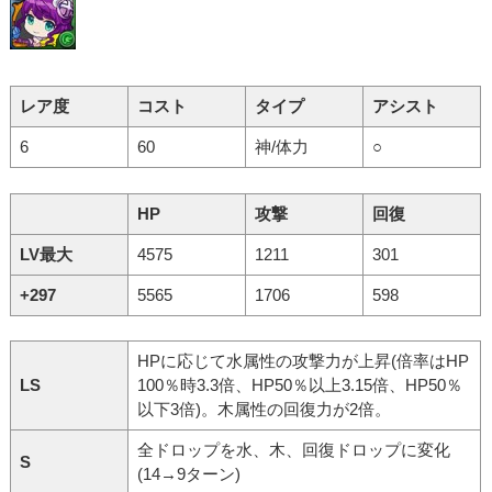
レア度
コスト
タイプ
アシスト
6
60
神/体力
○
HP
攻撃
回復
LV最大
4575
1211
301
+297
5565
1706
598
HPに応じて水属性の攻撃力が上昇(倍率はHP
LS
100％時3.3倍、HP50％以上3.15倍、HP50％
以下3倍)。木属性の回復力が2倍。
全ドロップを水、木、回復ドロップに変化
S
(14→9ターン)