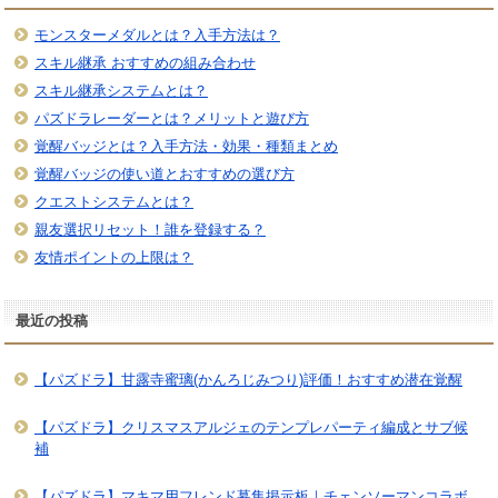
モンスターメダルとは？入手方法は？
スキル継承 おすすめの組み合わせ
スキル継承システムとは？
パズドラレーダーとは？メリットと遊び方
覚醒バッジとは？入手方法・効果・種類まとめ
覚醒バッジの使い道とおすすめの選び方
クエストシステムとは？
親友選択リセット！誰を登録する？
友情ポイントの上限は？
最近の投稿
【パズドラ】甘露寺蜜璃(かんろじみつり)評価！おすすめ潜在覚醒
【パズドラ】クリスマスアルジェのテンプレパーティ編成とサブ候
補
【パズドラ】マキマ用フレンド募集掲示板｜チェンソーマンコラボ