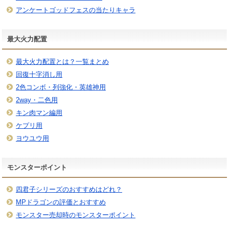
アンケートゴッドフェスの当たりキャラ
最大火力配置
最大火力配置とは？一覧まとめ
回復十字消し用
2色コンボ・列強化・英雄神用
2way・二色用
キン肉マン編用
ケプリ用
ヨウユウ用
モンスターポイント
四君子シリーズのおすすめはどれ？
MPドラゴンの評価とおすすめ
モンスター売却時のモンスターポイント