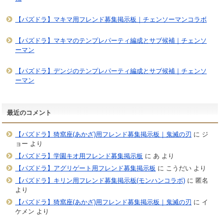
【パズドラ】マキマ用フレンド募集掲示板｜チェンソーマンコラボ
【パズドラ】マキマのテンプレパーティ編成とサブ候補｜チェンソ
ーマン
【パズドラ】デンジのテンプレパーティ編成とサブ候補｜チェンソ
ーマン
最近のコメント
【パズドラ】猗窩座(あかざ)用フレンド募集掲示板｜鬼滅の刃
に
ジ
ョー
より
【パズドラ】学園キオ用フレンド募集掲示板
に
あ
より
【パズドラ】アグリゲート用フレンド募集掲示板
に
こうだい
より
【パズドラ】キリン用フレンド募集掲示板(モンハンコラボ)
に
匿名
より
【パズドラ】猗窩座(あかざ)用フレンド募集掲示板｜鬼滅の刃
に
イ
ケメン
より