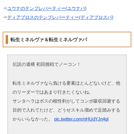
⇒
ユウナのテンプレパーティー(ユウナパ)
⇒
ディアブロスのテンプレパーティー(ディアブロスパ)
転生ミネルヴァ＆転生ミネルヴァパ
伝説の遺構 初回挑戦でノーコン！
転生ミネルヴァなら負ける要素ほとんどないけど、他
のリーダーではあまり行きたくないね。
サンタヘラはボスの根性剥がしてコンボ吸収回避する
目的で入れてたけど、どうせスキル溜めで足踏みする
からいらなかった。
pic.twitter.com/nHUdYJn4gI