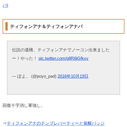
パ)
ティフォンアナ＆ティフォンアナパ
伝説の遺構、ティフォンアナでノーコン出来ました
ー！やった！
pic.twitter.com/g8R8iGfkxv
— ぽよ。 (@poyo_pad)
2016年10月19日
回復十字消し軍強し。
⇒
ティフォンアナのテンプレパーティーと覚醒バッジ