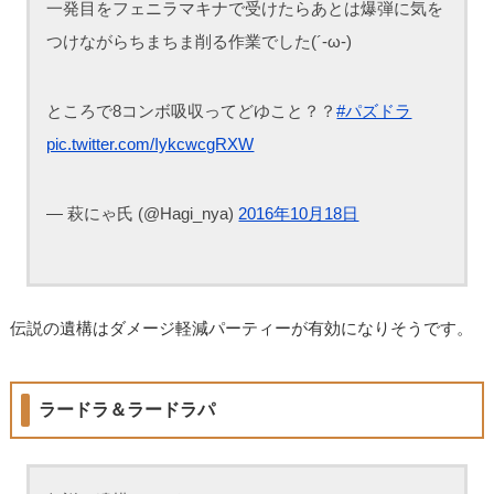
一発目をフェニラマキナで受けたらあとは爆弾に気を
つけながらちまちま削る作業でした(´-ω-)
ところで8コンボ吸収ってどゆこと？？
#パズドラ
pic.twitter.com/IykcwcgRXW
— 萩にゃ氏 (@Hagi_nya)
2016年10月18日
伝説の遺構はダメージ軽減パーティーが有効になりそうです。
ラードラ＆ラードラパ