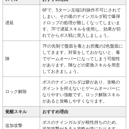
6Fで、5ターン左端1列操作不可にされて
しまい、その後のナインガルダ戦で爆弾
遅延
ドロップの処理が難しくなってしまいま
す。7Fで遅延スキルを使用し、効果が切
れてからボス戦に突入しましょう。
7Fの先制で盤面を毒とお邪魔の2色盤面に
してきます。対策をしておかないと、毒
陣
でゲームオーバーになってしまう可能性
があります。陣などの変換スキルを用意
しておきましょう。
ボスのナインガルダは癖があり、攻略の
ポイントを抑えないとゲームオーバーに
ロック解除
なりやすい強敵です。ロック解除スキル
があると攻略しやすくなります。
覚醒スキル
おすすめ理由
ボスのナインガルダが根性持ちのため、
追加攻撃
追加攻撃があると攻略が楽になります。