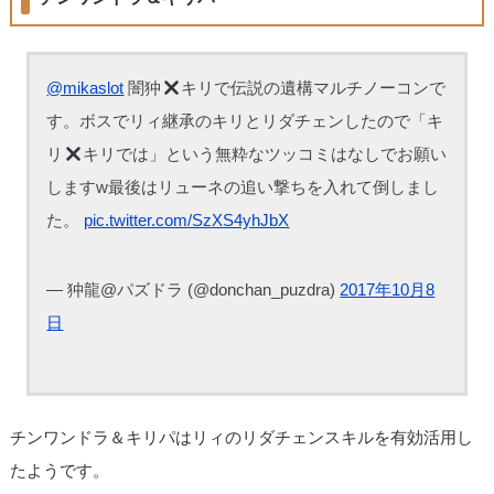
@mikaslot
闇狆
キリで伝説の遺構マルチノーコンで
す。ボスでリィ継承のキリとリダチェンしたので「キ
リ
キリでは」という無粋なツッコミはなしでお願い
しますw最後はリューネの追い撃ちを入れて倒しまし
た。
pic.twitter.com/SzXS4yhJbX
— 狆龍@パズドラ (@donchan_puzdra)
2017年10月8
日
チンワンドラ＆キリパはリィのリダチェンスキルを有効活用し
たようです。