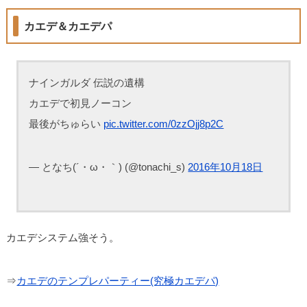
カエデ＆カエデパ
ナインガルダ 伝説の遺構
カエデで初見ノーコン
最後がちゅらい
pic.twitter.com/0zzOjj8p2C
— となち(´・ω・｀) (@tonachi_s)
2016年10月18日
カエデシステム強そう。
⇒
カエデのテンプレパーティー(究極カエデパ)