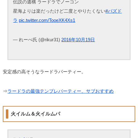
伝説の遺構 ラードラでノーコン
星海よりは楽だったけど二度とやりたくない
#パズド
ラ
pic.twitter.com/TooeXK4Xs1
— れーべ氏 (@rikur31)
2016年10月19日
安定感の高そうなラードラパーティー。
⇒
ラードラの最強テンプレパーティー、サブおすすめ
火イルム＆火イルムパ