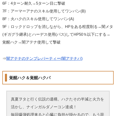
6F：4ターン耐久→5ターン目に撃破
7F：アーマーアナのスキル使用してワンパン(B)
8F：火ハクのスキル使用してワンパン(A)
9F：ロックドロップを消しながら、HPをある程度削る→闇メタ
(ギガグラ継承)とハーデス使用(パス)してHP50％以下にする→
覚醒ハク→闇アテナ使用して撃破
⇒
闇アテナのテンプレパーティー(闇アテナパ)
覚醒ハク＆覚醒ハクパ
真夏ヲタと行く伝説の遺構。ハクたその半減と火力を
活かし、ナインガルダノーコン達成！
毎回爆弾処理来ると心臓に負担が掛かるので、もう辞