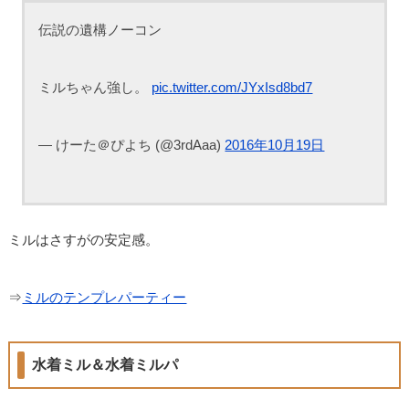
伝説の遺構ノーコン
ミルちゃん強し。
pic.twitter.com/JYxIsd8bd7
— けーた＠ぴよち (@3rdAaa)
2016年10月19日
ミルはさすがの安定感。
⇒
ミルのテンプレパーティー
水着ミル＆水着ミルパ