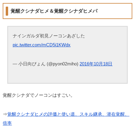
覚醒クシナダヒメ＆覚醒クシナダヒメパ
ナインガルダ初見ノーコンあざした
pic.twitter.com/mCD5i1KWdx
— 小日向ぴょん (@pyon02miho)
2016年10月18日
覚醒クシナダでノーコンはすごい。
⇒
覚醒クシナダヒメの評価と使い道、スキル継承、潜在覚醒、
倍率