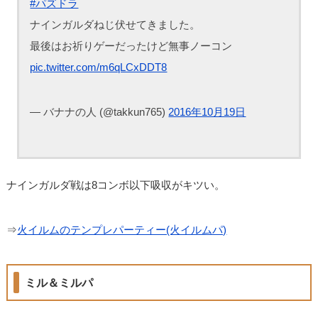
#パズドラ
ナインガルダねじ伏せてきました。
最後はお祈りゲーだったけど無事ノーコン
pic.twitter.com/m6qLCxDDT8
— バナナの人 (@takkun765)
2016年10月19日
ナインガルダ戦は8コンボ以下吸収がキツい。
⇒
火イルムのテンプレパーティー(火イルムパ)
ミル＆ミルパ