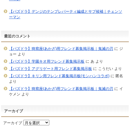
【パズドラ】デンジのテンプレパーティ編成とサブ候補｜チェンソ
ーマン
最近のコメント
【パズドラ】猗窩座(あかざ)用フレンド募集掲示板｜鬼滅の刃
に
ジ
ョー
より
【パズドラ】学園キオ用フレンド募集掲示板
に
あ
より
【パズドラ】アグリゲート用フレンド募集掲示板
に
こうだい
より
【パズドラ】キリン用フレンド募集掲示板(モンハンコラボ)
に
匿名
より
【パズドラ】猗窩座(あかざ)用フレンド募集掲示板｜鬼滅の刃
に
イ
ケメン
より
アーカイブ
アーカイブ