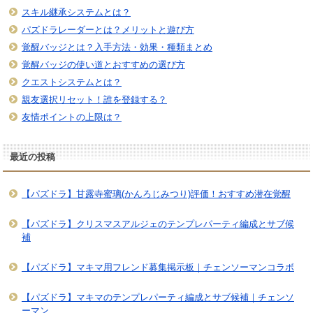
スキル継承システムとは？
パズドラレーダーとは？メリットと遊び方
覚醒バッジとは？入手方法・効果・種類まとめ
覚醒バッジの使い道とおすすめの選び方
クエストシステムとは？
親友選択リセット！誰を登録する？
友情ポイントの上限は？
最近の投稿
【パズドラ】甘露寺蜜璃(かんろじみつり)評価！おすすめ潜在覚醒
【パズドラ】クリスマスアルジェのテンプレパーティ編成とサブ候
補
【パズドラ】マキマ用フレンド募集掲示板｜チェンソーマンコラボ
【パズドラ】マキマのテンプレパーティ編成とサブ候補｜チェンソ
ーマン