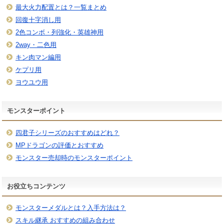
最大火力配置とは？一覧まとめ
回復十字消し用
2色コンボ・列強化・英雄神用
2way・二色用
キン肉マン編用
ケプリ用
ヨウユウ用
モンスターポイント
四君子シリーズのおすすめはどれ？
MPドラゴンの評価とおすすめ
モンスター売却時のモンスターポイント
お役立ちコンテンツ
モンスターメダルとは？入手方法は？
スキル継承 おすすめの組み合わせ