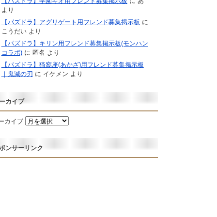
【パズドラ】学園キオ用フレンド募集掲示板
に
あ
より
【パズドラ】アグリゲート用フレンド募集掲示板
に
こうだい
より
【パズドラ】キリン用フレンド募集掲示板(モンハン
コラボ)
に
匿名
より
【パズドラ】猗窩座(あかざ)用フレンド募集掲示板
｜鬼滅の刃
に
イケメン
より
ーカイブ
ーカイブ
ポンサーリンク