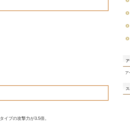
ア
ア
ス
イプの攻撃力が3.5倍。