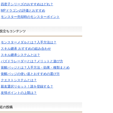
四君子シリーズのおすすめはどれ？
MPドラゴンの評価とおすすめ
モンスター売却時のモンスターポイント
役立ちコンテンツ
モンスターメダルとは？入手方法は？
スキル継承 おすすめの組み合わせ
スキル継承システムとは？
パズドラレーダーとは？メリットと遊び方
覚醒バッジとは？入手方法・効果・種類まとめ
覚醒バッジの使い道とおすすめの選び方
クエストシステムとは？
親友選択リセット！誰を登録する？
友情ポイントの上限は？
近の投稿