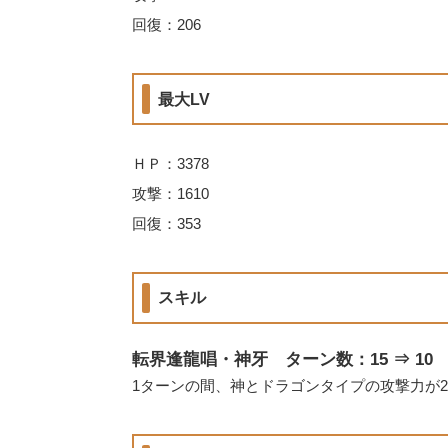
回復：206
最大LV
ＨＰ：3378
攻撃：1610
回復：353
スキル
転界逢龍唱・神牙 ターン数：15 ⇒ 10
1ターンの間、神とドラゴンタイプの攻撃力が