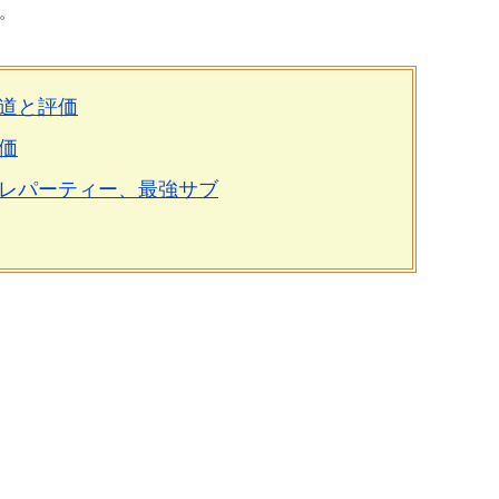
。
道と評価
価
レパーティー、最強サブ