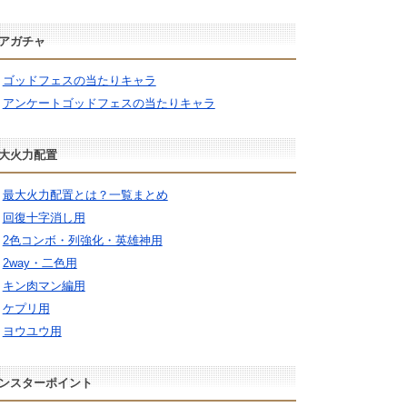
アガチャ
ゴッドフェスの当たりキャラ
アンケートゴッドフェスの当たりキャラ
大火力配置
最大火力配置とは？一覧まとめ
回復十字消し用
2色コンボ・列強化・英雄神用
2way・二色用
キン肉マン編用
ケプリ用
ヨウユウ用
ンスターポイント