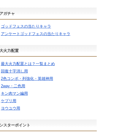
アガチャ
ゴッドフェスの当たりキャラ
アンケートゴッドフェスの当たりキャラ
大火力配置
最大火力配置とは？一覧まとめ
回復十字消し用
2色コンボ・列強化・英雄神用
2way・二色用
キン肉マン編用
ケプリ用
ヨウユウ用
ンスターポイント