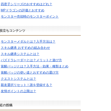
四君子シリーズのおすすめはどれ？
MPドラゴンの評価とおすすめ
モンスター売却時のモンスターポイント
役立ちコンテンツ
モンスターメダルとは？入手方法は？
スキル継承 おすすめの組み合わせ
スキル継承システムとは？
パズドラレーダーとは？メリットと遊び方
覚醒バッジとは？入手方法・効果・種類まとめ
覚醒バッジの使い道とおすすめの選び方
クエストシステムとは？
親友選択リセット！誰を登録する？
友情ポイントの上限は？
近の投稿