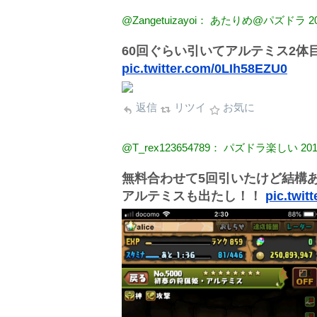
@Zangetuizayoi： あたりめ@パズドラ
2
60回ぐらい引いてアルテミス2体
pic.twitter.com/0LIh58EZU0
返信
リツイ
お気に
@T_rex123654789： パズドラ楽しい
201
無料合わせて5回引いたけど結構
アルテミスも出たし！！
pic.twi