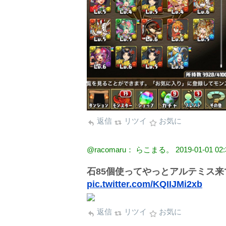
返信
リツイ
お気に
@racomaru： らこまる。
2019-01-01 02:
石85個使ってやっとアルテミス来てく
pic.twitter.com/KQIIJMi2xb
返信
リツイ
お気に