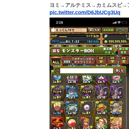
ヨミ→アルテミス→カミムスビ→
pic.twitter.com/D6JbUCg3Uq