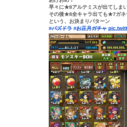
早々に★8アルテミスが出てしま
その後★8全キャラ出ても★7ガ
という、お決まりパターン
#パズドラ
#お正月ガチャ
pic.twi