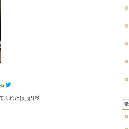
35
れた(p_q*)ｼｸ
最