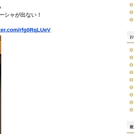
い
ネーシャが出ない！
tter.com/rfg0RqLUeV
お
最