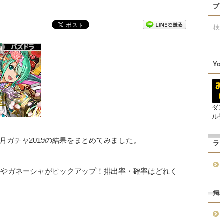
ブ
Y
ダ
ル
ガチャ2019の結果をまとめてみました。
ラ
ミスやガネーシャがピックアップ！排出率・確率はどれく
掲