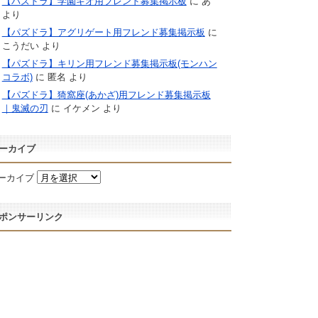
【パズドラ】学園キオ用フレンド募集掲示板
に
あ
より
【パズドラ】アグリゲート用フレンド募集掲示板
に
こうだい
より
【パズドラ】キリン用フレンド募集掲示板(モンハン
コラボ)
に
匿名
より
【パズドラ】猗窩座(あかざ)用フレンド募集掲示板
｜鬼滅の刃
に
イケメン
より
ーカイブ
ーカイブ
ポンサーリンク