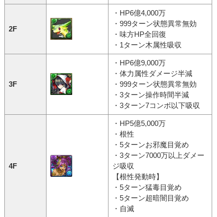
・HP6億4,000万
・999ターン状態異常無効
2F
・味方HP全回復
・1ターン木属性吸収
・HP6億9,000万
・体力属性ダメージ半減
3F
・999ターン状態異常無効
・3ターン操作時間半減
・3ターン7コンボ以下吸収
・HP5億5,000万
・根性
・5ターンお邪魔目覚め
・3ターン7000万以上ダメー
4F
ジ吸収
【根性発動時】
・5ターン猛毒目覚め
・5ターン超暗闇目覚め
・自滅