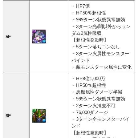
・HP7億
・HP50％超根性
・999ターン状態異常無効
・3ターン光/闇以外からラン
ダム2属性吸収
5F
【超根性発動時】
・5ターン落ちコンなし
・3ターン火属性モンスター
バインド
・敵モンスター火属性に変化
・HP8億1,000万
・HP50％超根性
・悪魔属性ダメージ半減
・999ターン状態異常無効
・2ターン火消去不可
・76,000ダメージ
6F
・3ターン全モンスターバイ
ンド
【超根性発動時】