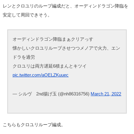
レンとクロユリのループ編成だと、オーディンドラゴン降臨を
安定して周回できそう。
オーディンドラゴン降臨まぁクリアっす
懐かしいクロユリループさせつつメノアで火力、エン
ドラを過労
クロユリは両方遅延6積まんとキツイ
pic.twitter.com/aOELZKuuec
— シルヴ 2nd揚げ玉 (@nh86316756)
March 21, 2022
こちらもクロユリループ編成。