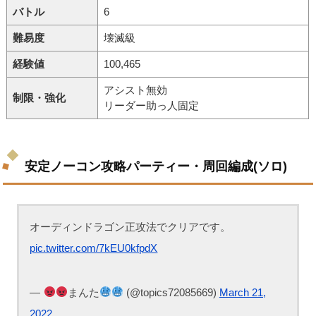
バトル
6
難易度
壊滅級
経験値
100,465
アシスト無効
制限・強化
リーダー助っ人固定
安定ノーコン攻略パーティー・周回編成(ソロ)
オーディンドラゴン正攻法でクリアです。
pic.twitter.com/7kEU0kfpdX
—
まんた
(@topics72085669)
March 21,
2022