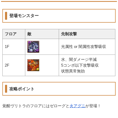
登場モンスター
フロア
敵
先制攻撃
1F
光属性 or 闇属性攻撃吸収
水、闇ダメージ半減
2F
5コンボ以下攻撃吸収
状態異常無効
攻略ポイント
覚醒ヴリトラのフロアにはゼローグと
火アグニ
が登場！