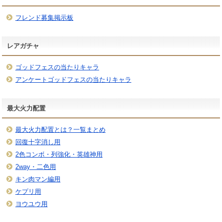
フレンド募集掲示板
レアガチャ
ゴッドフェスの当たりキャラ
アンケートゴッドフェスの当たりキャラ
最大火力配置
最大火力配置とは？一覧まとめ
回復十字消し用
2色コンボ・列強化・英雄神用
2way・二色用
キン肉マン編用
ケプリ用
ヨウユウ用