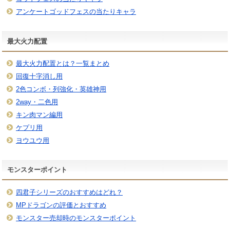
アンケートゴッドフェスの当たりキャラ
最大火力配置
最大火力配置とは？一覧まとめ
回復十字消し用
2色コンボ・列強化・英雄神用
2way・二色用
キン肉マン編用
ケプリ用
ヨウユウ用
モンスターポイント
四君子シリーズのおすすめはどれ？
MPドラゴンの評価とおすすめ
モンスター売却時のモンスターポイント