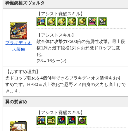
砕巌銃槍ズヴォルタ
【アシスト覚醒スキル】
【アシストスキル】
敵全体に攻撃力×300倍の光属性攻撃。最上段
ブラキディオ
横1列と最下段横1列をお邪魔ドロップに変
ス装備
化。
(23→16ターン)
【おすすめ理由】
光ドロップ強化を4個付与できるブラキディオス装備もおす
すめです。HP80％以上強化で忍野メメ自身の火力も底上げで
きます。
翼の髪留め
【アシスト覚醒スキル】