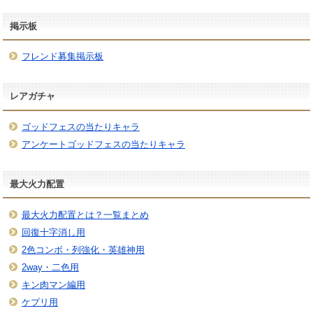
掲示板
フレンド募集掲示板
レアガチャ
ゴッドフェスの当たりキャラ
アンケートゴッドフェスの当たりキャラ
最大火力配置
最大火力配置とは？一覧まとめ
回復十字消し用
2色コンボ・列強化・英雄神用
2way・二色用
キン肉マン編用
ケプリ用