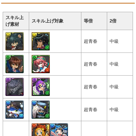
スキル上
スキル上げ対象
等倍
2倍
げ素材
超青春
中級
超青春
中級
超青春
中級
超青春
中級