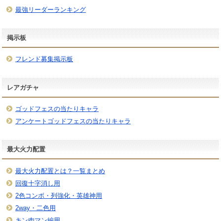
最強リーダーランキング
掲示板
フレンド募集掲示板
レアガチャ
ゴッドフェスの当たりキャラ
アンケートゴッドフェスの当たりキャラ
最大火力配置
最大火力配置とは？一覧まとめ
回復十字消し用
2色コンボ・列強化・英雄神用
2way・二色用
キン肉マン編用