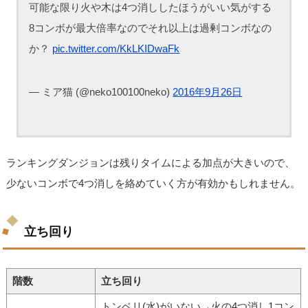
可能な限り火や木は4つ消ししたほうがいい気がする
8コンボが最大倍率なのでそれ以上は過剰コンボなの
か？
pic.twitter.com/KkLKIDwaFk
— ミア猫 (@neko100100neko)
2016年9月26日
ランキングダンジョンは残りタイムによる加点が大きいので、
少ないコンボで4つ消しを絡めていく方が有効かもしれません。
立ち回り
階数
立ち回り
トンベリ(水)がいない→火の4つ消し1コン