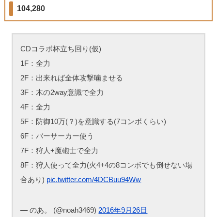
104,280
CDコラボ杯立ち回り(仮)
1F：全力
2F：出来れば全体攻撃噛ませる
3F：木の2way意識で全力
4F：全力
5F：防御10万(？)を意識する(7コンボくらい)
6F：バーサーカー使う
7F：狩人+魔砲士で全力
8F：狩人使って全力(火4+4の8コンボでも倒せない場
合あり)
pic.twitter.com/4DCBuu94Ww
— のあ。 (@noah3469)
2016年9月26日