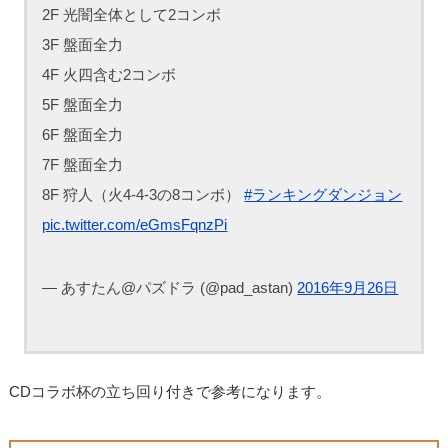
2F 光闇全体として2コンボ
3F 盤面全力
4F 火四含む2コンボ
5F 盤面全力
6F 盤面全力
7F 盤面全力
8F 狩人（火4-4-3の8コンボ）
#ランキングダンジョン
pic.twitter.com/eGmsFqnzPi
— あすたん@パズドラ (@pad_astan)
2016年9月26日
CDコラボ杯の立ち回り付きで参考になります。