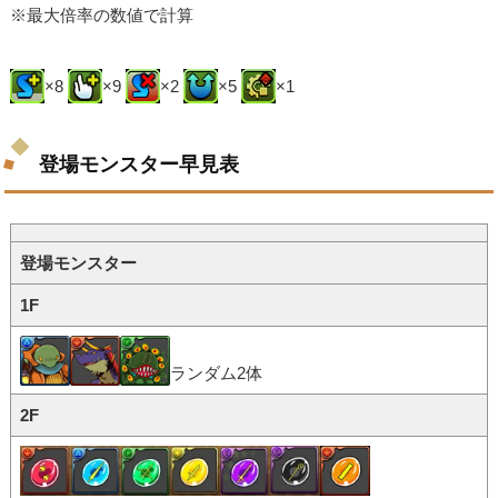
※最大倍率の数値で計算
×8
×9
×2
×5
×1
登場モンスター早見表
登場モンスター
1F
ランダム2体
2F