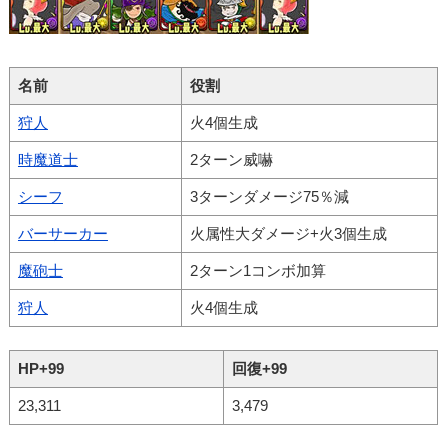
名前
役割
狩人
火4個生成
時魔道士
2ターン威嚇
シーフ
3ターンダメージ75％減
バーサーカー
火属性大ダメージ+火3個生成
魔砲士
2ターン1コンボ加算
狩人
火4個生成
HP+99
回復+99
23,311
3,479