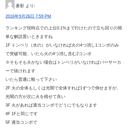
蒼影
より:
2016年9月26日 7:59 PM
ランキング現時点での上位0.1%まで行けたので立ち回りの簡
単な解説置いときますね
1F トンベリ（水の）がいなければ火の4つ消し1コンボのみ
で突破可能、いたら火の4つ消し含む2コンボ
※そもそも火がない場合はトンベリがいなければバーサーカ
ーで抜けれます
いたら普通に殴って下さい
2F 火の全体もしくは光闇で全体すれば1ずつで倒せますが、
光闇の方が次に火を残せて良い
3F 火があれば適当コンボでどうにでもなります
4F 1Fと同じです
5F 適当コンボで