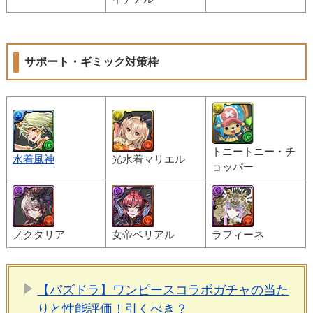
サポート・ギミック対策枠
トニートニー・チ
水着風神
光水着マリエル
ョッパー
ノクタリア
女帝ベリアル
ラフィーネ
【パズドラ】ワンピースコラボガチャの当た
りと性能評価！引くべき？