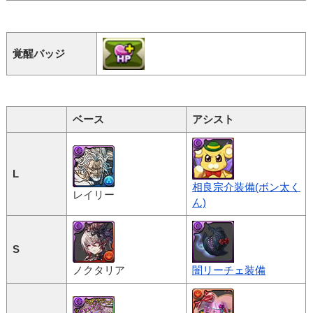
覚醒バッジ
ベース
アシスト
L
相良宗介装備(ボン太く
レイリー
ん)
S
ノクタリア
闇リーチェ装備