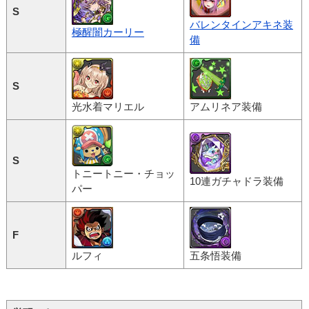
S
バレンタインアキネ装
極醒闇カーリー
備
S
光水着マリエル
アムリネア装備
S
トニートニー・チョッ
10連ガチャドラ装備
パー
F
ルフィ
五条悟装備