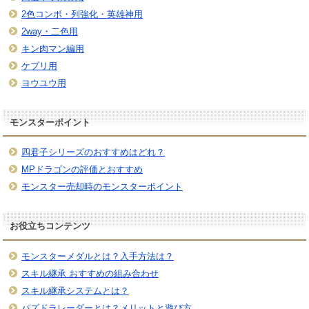
2色コンボ・列強化・英雄神用
2way・二色用
キン肉マン編用
ケプリ用
ヨウユウ用
モンスターポイント
四君子シリーズのおすすめはどれ？
MPドラゴンの評価とおすすめ
モンスター売却時のモンスターポイント
お役立ちコンテンツ
モンスターメダルとは？入手方法は？
スキル継承 おすすめの組み合わせ
スキル継承システムとは？
パズドラレーダーとは？メリットと遊び方