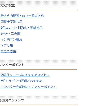
大火力配置
最大火力配置とは？一覧まとめ
回復十字消し用
2色コンボ・列強化・英雄神用
2way・二色用
キン肉マン編用
ケプリ用
ヨウユウ用
ンスターポイント
四君子シリーズのおすすめはどれ？
MPドラゴンの評価とおすすめ
モンスター売却時のモンスターポイント
役立ちコンテンツ