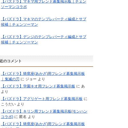
【パズドラ】マキマ用フレンド募集掲示板｜チェン
ソーマンコラボ
【パズドラ】マキマのテンプレパーティ編成とサブ
候補｜チェンソーマン
【パズドラ】デンジのテンプレパーティ編成とサブ
候補｜チェンソーマン
近のコメント
【パズドラ】猗窩座(あかざ)用フレンド募集掲示板
｜鬼滅の刃
に
ジョー
より
【パズドラ】学園キオ用フレンド募集掲示板
に
あ
より
【パズドラ】アグリゲート用フレンド募集掲示板
に
こうだい
より
【パズドラ】キリン用フレンド募集掲示板(モンハン
コラボ)
に
匿名
より
【パズドラ】猗窩座(あかざ)用フレンド募集掲示板