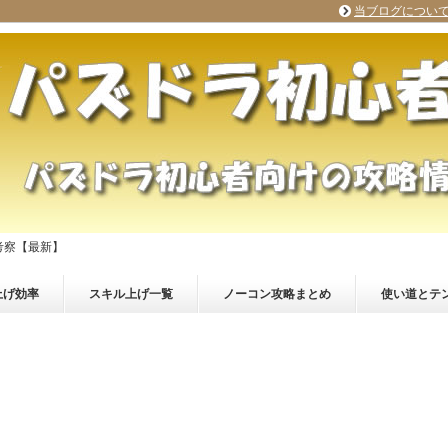
当ブログについ
考察【最新】
上げ効率
スキル上げ一覧
ノーコン攻略まとめ
使い道とテ