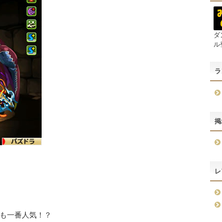
ダ
ル
ラ
掲
レ
も一番人気！？