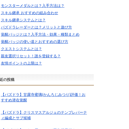
モンスターメダルとは？入手方法は？
スキル継承 おすすめの組み合わせ
スキル継承システムとは？
パズドラレーダーとは？メリットと遊び方
覚醒バッジとは？入手方法・効果・種類まとめ
覚醒バッジの使い道とおすすめの選び方
クエストシステムとは？
親友選択リセット！誰を登録する？
友情ポイントの上限は？
近の投稿
【パズドラ】甘露寺蜜璃(かんろじみつり)評価！お
すすめ潜在覚醒
【パズドラ】クリスマスアルジェのテンプレパーテ
ィ編成とサブ候補