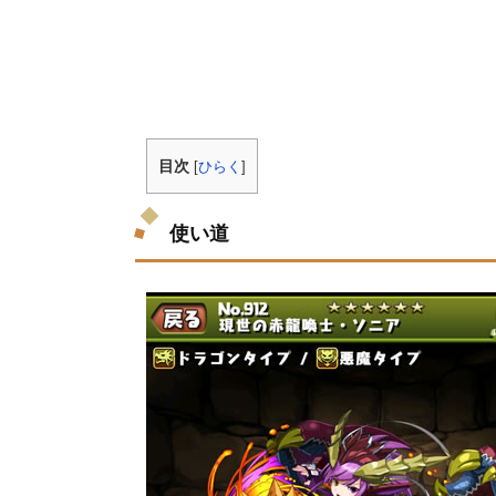
目次
[
ひらく
]
使い道