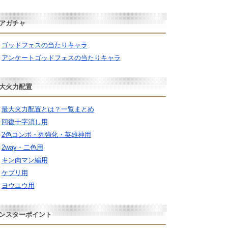
アガチャ
ゴッドフェスの当たりキャラ
アンケートゴッドフェスの当たりキャラ
大火力配置
最大火力配置とは？一覧まとめ
回復十字消し用
2色コンボ・列強化・英雄神用
2way・二色用
キン肉マン編用
ケプリ用
ヨウユウ用
ンスターポイント