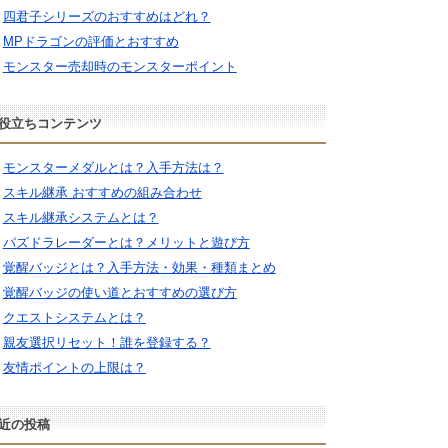
四君子シリーズのおすすめはどれ？
MPドラゴンの評価とおすすめ
モンスター売却時のモンスターポイント
役立ちコンテンツ
モンスターメダルとは？入手方法は？
スキル継承 おすすめの組み合わせ
スキル継承システムとは？
パズドラレーダーとは？メリットと遊び方
覚醒バッジとは？入手方法・効果・種類まとめ
覚醒バッジの使い道とおすすめの選び方
クエストシステムとは？
親友選択リセット！誰を登録する？
友情ポイントの上限は？
近の投稿