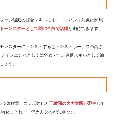
2ターン遅延の複合スキルです。エンハンス対象は闇属
トモンスターとして闇パ全般で活躍
が期待できます。
モンスターにアシストするとアシストボーナスの高さ
く、メインエンハとしては弱めです。遅延スキルとして編
しょう。
と2体攻撃、コンボ強化と
三種類の火力覚醒が混在
して
ても特化しきれず、低火力なのが欠点です。