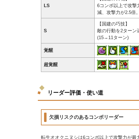
LS
6コンボ以上で攻撃
減、攻撃力が2.5倍
【国建の巧技】
S
敵の行動を2ターン
(15→11ターン)
覚醒
超覚醒
リーダー評価・使い道
欠損リスクのあるコンボリーダー
転生オオクニヌシは6コンボ以上で攻撃力が最