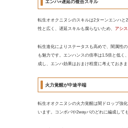
エンハ+遅延の複合スキル
転生オオクニヌシのスキルは2ターンエンハと
性と広く、遅延スキルも腐らないため、
アシス
転生進化によりステータスも高めで、闇属性の
も魅力です。エンハンスの倍率は1.5倍と低
成し、エンハ効果はおまけ程度に考えておきま
火力覚醒が中途半端
転生オオクニヌシの火力覚醒は闇ドロップ強化
います。コンボパや2wayパのどれに編成し