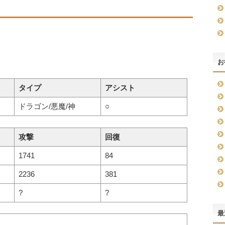
お
タイプ
アシスト
ドラゴン/悪魔/神
○
攻撃
回復
1741
84
2236
381
?
?
最