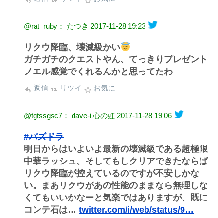
@rat_ruby： たつき
2017-11-28 19:23
リクウ降臨、壊滅級かい
ガチガチのクエストやん、てっきりプレゼント
ノエル感覚でくれるんかと思ってたわ
返信
リツイ
お気に
@tgtssgsc7： dave-i 心の虹
2017-11-28 19:06
#パズドラ
明日からはいよいよ最新の壊滅級である超極限
中華ラッシュ、そしてもしクリアできたならば
リクウ降臨が控えているのですが不安しかな
い。まあリクウがあの性能のままなら無理しな
くてもいいかなーと気楽ではありますが、既に
コンテ石は…
twitter.com/i/web/status/9…