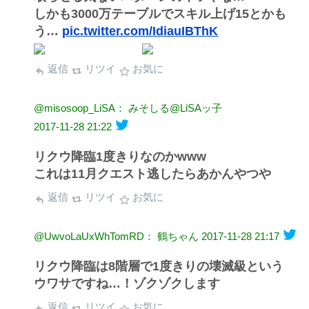
しかも3000万テーブルでスキル上げ15とかも
う…
pic.twitter.com/IdiauIBThK
返信
リツイ
お気に
@misosoop_LiSA： みそしる@LiSAッ子
2017-11-28 21:22
リクウ降臨1度きりなのかwww
これは11月クエスト逃したらあかんやつや
返信
リツイ
お気に
@UwvoLaUxWhTomRD： 鶴ちゃん
2017-11-28 21:17
リクウ降臨は8階層で1度きりの壊滅級という
ウワサですね…！ゾクゾクします
返信
リツイ
お気に