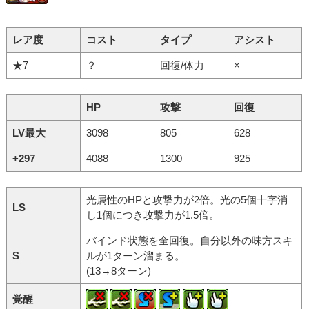
レア度
コスト
タイプ
アシスト
★7
？
回復/体力
×
HP
攻撃
回復
LV最大
3098
805
628
+297
4088
1300
925
光属性のHPと攻撃力が2倍。光の5個十字消
LS
し1個につき攻撃力が1.5倍。
バインド状態を全回復。自分以外の味方スキ
S
ルが1ターン溜まる。
(13→8ターン)
覚醒