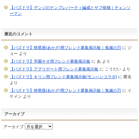
【パズドラ】デンジのテンプレパーティ編成とサブ候補｜チェンソ
ーマン
最近のコメント
【パズドラ】猗窩座(あかざ)用フレンド募集掲示板｜鬼滅の刃
に
ジ
ョー
より
【パズドラ】学園キオ用フレンド募集掲示板
に
あ
より
【パズドラ】アグリゲート用フレンド募集掲示板
に
こうだい
より
【パズドラ】キリン用フレンド募集掲示板(モンハンコラボ)
に
匿名
より
【パズドラ】猗窩座(あかざ)用フレンド募集掲示板｜鬼滅の刃
に
イ
ケメン
より
アーカイブ
アーカイブ