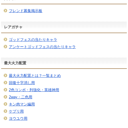
フレンド募集掲示板
レアガチャ
ゴッドフェスの当たりキャラ
アンケートゴッドフェスの当たりキャラ
最大火力配置
最大火力配置とは？一覧まとめ
回復十字消し用
2色コンボ・列強化・英雄神用
2way・二色用
キン肉マン編用
ケプリ用
ヨウユウ用