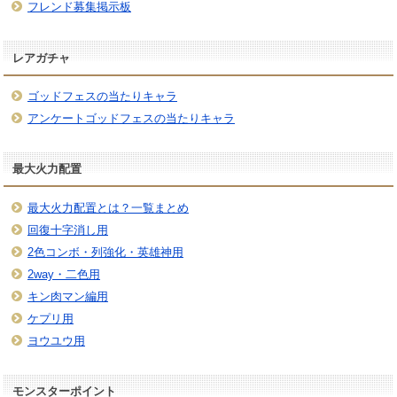
フレンド募集掲示板
レアガチャ
ゴッドフェスの当たりキャラ
アンケートゴッドフェスの当たりキャラ
最大火力配置
最大火力配置とは？一覧まとめ
回復十字消し用
2色コンボ・列強化・英雄神用
2way・二色用
キン肉マン編用
ケプリ用
ヨウユウ用
モンスターポイント