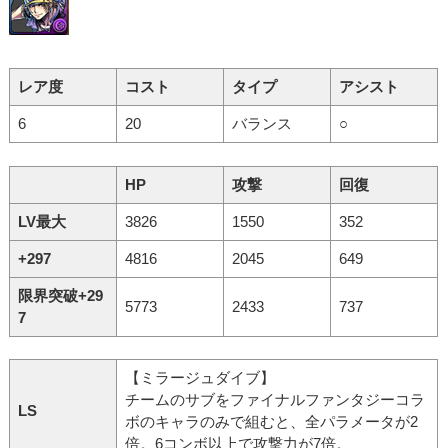
レア度
コスト
タイプ
アシスト
6
20
バランス
○
HP
攻撃
回復
LV最大
3826
1550
352
+297
4816
2045
649
限界突破+29
5773
2433
737
7
【ミラージュダイブ】
チームのサブをファイナルファンタジーコラ
LS
ボのキャラのみで組むと、全パラメータが2
倍。6コンボ以上で攻撃力が7倍。