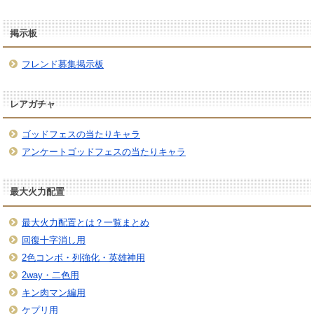
掲示板
フレンド募集掲示板
レアガチャ
ゴッドフェスの当たりキャラ
アンケートゴッドフェスの当たりキャラ
最大火力配置
最大火力配置とは？一覧まとめ
回復十字消し用
2色コンボ・列強化・英雄神用
2way・二色用
キン肉マン編用
ケプリ用