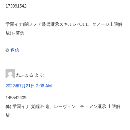
173991542
学園イナ(闇メノア装備継承スキルレベル1、ダメージ上限解
放)を募集
返信
わふまる
より:
2022年7月21日 2:06 AM
145542409
募) 学園イナ 覚醒帯 扇、レーヴェン、チュアン継承 上限解
放