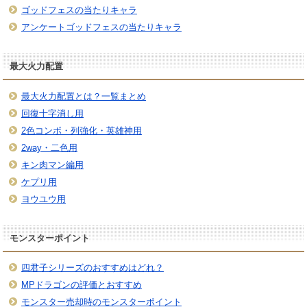
ゴッドフェスの当たりキャラ
アンケートゴッドフェスの当たりキャラ
最大火力配置
最大火力配置とは？一覧まとめ
回復十字消し用
2色コンボ・列強化・英雄神用
2way・二色用
キン肉マン編用
ケプリ用
ヨウユウ用
モンスターポイント
四君子シリーズのおすすめはどれ？
MPドラゴンの評価とおすすめ
モンスター売却時のモンスターポイント