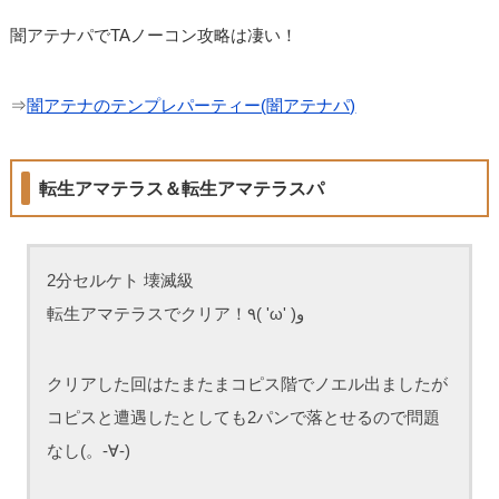
闇アテナパでTAノーコン攻略は凄い！
⇒
闇アテナのテンプレパーティー(闇アテナパ)
転生アマテラス＆転生アマテラスパ
2分セルケト 壊滅級
転生アマテラスでクリア！٩( 'ω' )و
クリアした回はたまたまコピス階でノエル出ましたが
コピスと遭遇したとしても2パンで落とせるので問題
なし(。-∀-)