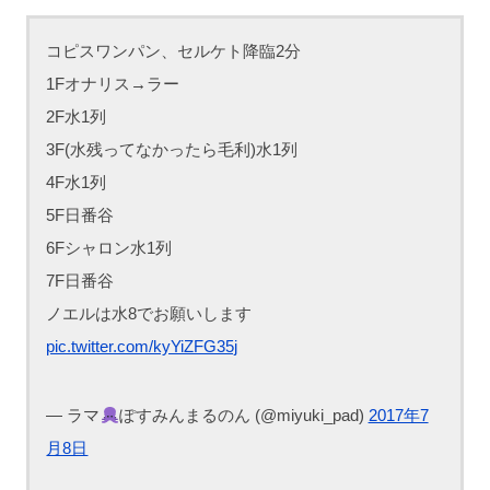
コピスワンパン、セルケト降臨2分
1Fオナリス→ラー
2F水1列
3F(水残ってなかったら毛利)水1列
4F水1列
5F日番谷
6Fシャロン水1列
7F日番谷
ノエルは水8でお願いします
pic.twitter.com/kyYiZFG35j
— ラマ
ぽすみんまるのん (@miyuki_pad)
2017年7
月8日