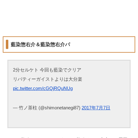
藍染惣右介＆藍染惣右介パ
2分セルケト 今回も藍染でクリア
リバティーガイストよりは大分楽
pic.twitter.com/cGQjRQuNUg
— 竹ノ茶柱 (@shimonetanegi87)
2017年7月7日