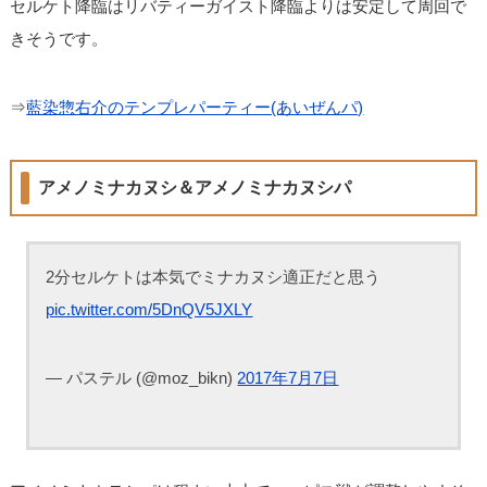
セルケト降臨はリバティーガイスト降臨よりは安定して周回で
きそうです。
⇒
藍染惣右介のテンプレパーティー(あいぜんパ)
アメノミナカヌシ＆アメノミナカヌシパ
2分セルケトは本気でミナカヌシ適正だと思う
pic.twitter.com/5DnQV5JXLY
— パステル (@moz_bikn)
2017年7月7日