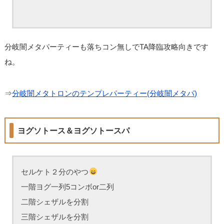
分岐闇メタパーティーも落ちコン無しでTA降臨攻略向きです
ね。
⇒
分岐闇メタトロンのテンプレパーティー(分岐闇メタパ)
ヨグソトース＆ヨグソトースパ
セルケト２分のやつ
一階ヨグ一列5コンボor二列
二階シェザルを分割
三階シェザルを分割