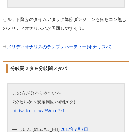
セルケト降臨のタイムアタック降臨ダンジョンも落ちコン無し
のメリディオナリスパが周回しやすそう。
⇒
メリディオナリスのテンプレパーティー(オナリスパ)
分岐闇メタ＆分岐闇メタパ
この方が分かりやすいか
2分セルケト安定周回パ(闇メタ)
pic.twitter.com/vf5WrcePkf
— じゅん (@SJAD_FH)
2017年7月7日