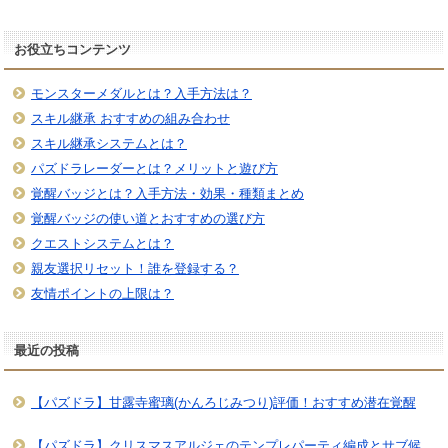
お役立ちコンテンツ
モンスターメダルとは？入手方法は？
スキル継承 おすすめの組み合わせ
スキル継承システムとは？
パズドラレーダーとは？メリットと遊び方
覚醒バッジとは？入手方法・効果・種類まとめ
覚醒バッジの使い道とおすすめの選び方
クエストシステムとは？
親友選択リセット！誰を登録する？
友情ポイントの上限は？
最近の投稿
【パズドラ】甘露寺蜜璃(かんろじみつり)評価！おすすめ潜在覚醒
【パズドラ】クリスマスアルジェのテンプレパーティ編成とサブ候