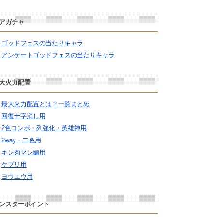
アガチャ
ゴッドフェスの当たりキャラ
アンケートゴッドフェスの当たりキャラ
大火力配置
最大火力配置とは？一覧まとめ
回復十字消し用
2色コンボ・列強化・英雄神用
2way・二色用
キン肉マン編用
ケプリ用
ヨウユウ用
ンスターポイント