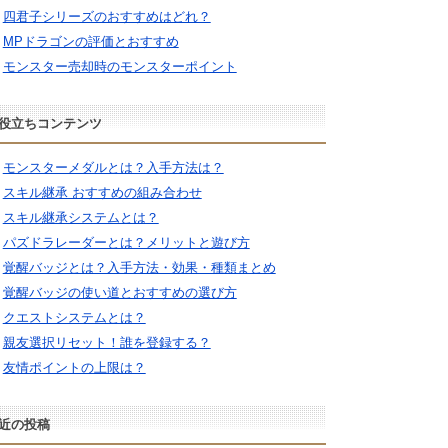
四君子シリーズのおすすめはどれ？
MPドラゴンの評価とおすすめ
モンスター売却時のモンスターポイント
役立ちコンテンツ
モンスターメダルとは？入手方法は？
スキル継承 おすすめの組み合わせ
スキル継承システムとは？
パズドラレーダーとは？メリットと遊び方
覚醒バッジとは？入手方法・効果・種類まとめ
覚醒バッジの使い道とおすすめの選び方
クエストシステムとは？
親友選択リセット！誰を登録する？
友情ポイントの上限は？
近の投稿