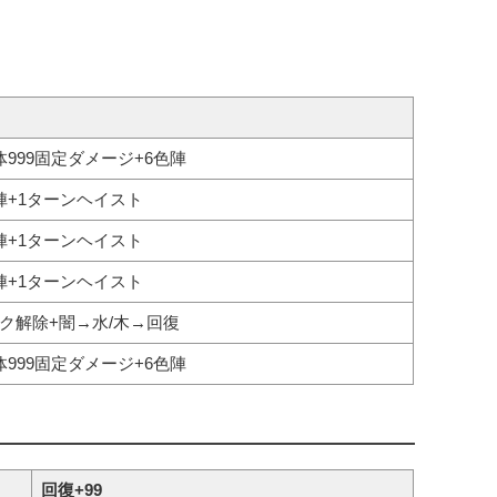
体999固定ダメージ+6色陣
陣+1ターンヘイスト
陣+1ターンヘイスト
陣+1ターンヘイスト
ク解除+闇→水/木→回復
体999固定ダメージ+6色陣
回復+99