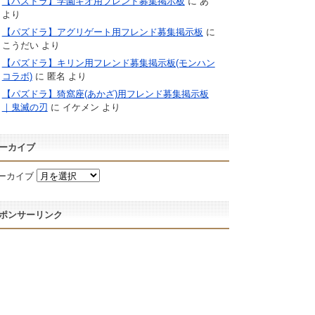
【パズドラ】学園キオ用フレンド募集掲示板
に
あ
より
【パズドラ】アグリゲート用フレンド募集掲示板
に
こうだい
より
【パズドラ】キリン用フレンド募集掲示板(モンハン
コラボ)
に
匿名
より
【パズドラ】猗窩座(あかざ)用フレンド募集掲示板
｜鬼滅の刃
に
イケメン
より
ーカイブ
ーカイブ
ポンサーリンク