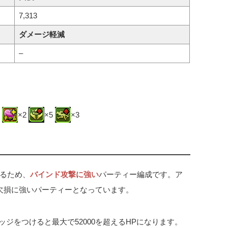
7,313
ダメージ軽減
–
2
×2
×5
×3
るため、
バインド攻撃に強い
パーティー編成です。ア
欠損に強いパーティーとなっています。
ッジをつけると最大で52000を超えるHPになります。