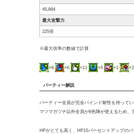
45,884
最大攻撃力
225倍
※最大倍率の数値で計算
×6
×6
×11
×5
×1
×
パーティー解説
パーティー全員が完全バインド耐性を持ってい
マツマガツチ以外全員が6色陣が使えるため、
HPがとても高く、HP15パーセントアップのバ