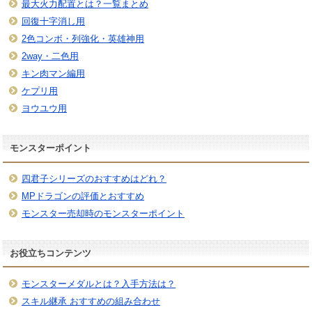
最大火力配置とは？一覧まとめ
回復十字消し用
2色コンボ・列強化・英雄神用
2way・二色用
キン肉マン編用
ケプリ用
ヨウユウ用
モンスターポイント
四君子シリーズのおすすめはどれ？
MPドラゴンの評価とおすすめ
モンスター売却時のモンスターポイント
お役立ちコンテンツ
モンスターメダルとは？入手方法は？
スキル継承 おすすめの組み合わせ