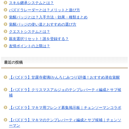
スキル継承システムとは？
パズドラレーダーとは？メリットと遊び方
覚醒バッジとは？入手方法・効果・種類まとめ
覚醒バッジの使い道とおすすめの選び方
クエストシステムとは？
親友選択リセット！誰を登録する？
友情ポイントの上限は？
最近の投稿
【パズドラ】甘露寺蜜璃(かんろじみつり)評価！おすすめ潜在覚醒
【パズドラ】クリスマスアルジェのテンプレパーティ編成とサブ候
補
【パズドラ】マキマ用フレンド募集掲示板｜チェンソーマンコラボ
【パズドラ】マキマのテンプレパーティ編成とサブ候補｜チェンソ
ーマン