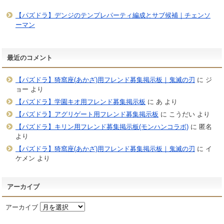
【パズドラ】デンジのテンプレパーティ編成とサブ候補｜チェンソ
ーマン
最近のコメント
【パズドラ】猗窩座(あかざ)用フレンド募集掲示板｜鬼滅の刃
に
ジ
ョー
より
【パズドラ】学園キオ用フレンド募集掲示板
に
あ
より
【パズドラ】アグリゲート用フレンド募集掲示板
に
こうだい
より
【パズドラ】キリン用フレンド募集掲示板(モンハンコラボ)
に
匿名
より
【パズドラ】猗窩座(あかざ)用フレンド募集掲示板｜鬼滅の刃
に
イ
ケメン
より
アーカイブ
アーカイブ