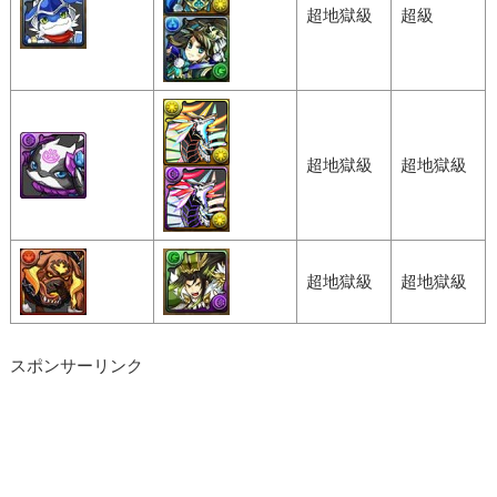
超地獄級
超級
超地獄級
超地獄級
超地獄級
超地獄級
スポンサーリンク