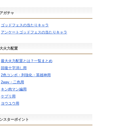
アガチャ
ゴッドフェスの当たりキャラ
アンケートゴッドフェスの当たりキャラ
大火力配置
最大火力配置とは？一覧まとめ
回復十字消し用
2色コンボ・列強化・英雄神用
2way・二色用
キン肉マン編用
ケプリ用
ヨウユウ用
ンスターポイント