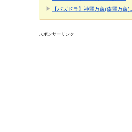
【パズドラ】神羅万象(森羅万象
スポンサーリンク