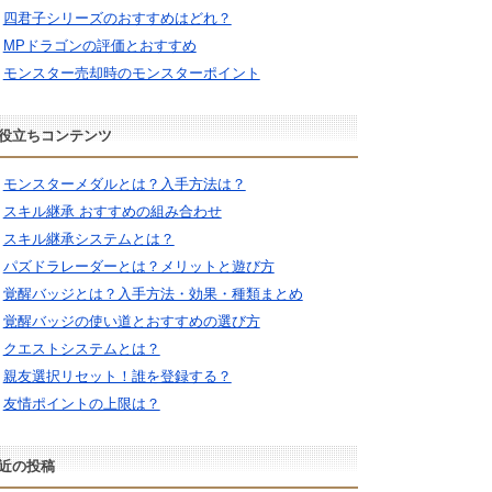
四君子シリーズのおすすめはどれ？
MPドラゴンの評価とおすすめ
モンスター売却時のモンスターポイント
役立ちコンテンツ
モンスターメダルとは？入手方法は？
スキル継承 おすすめの組み合わせ
スキル継承システムとは？
パズドラレーダーとは？メリットと遊び方
覚醒バッジとは？入手方法・効果・種類まとめ
覚醒バッジの使い道とおすすめの選び方
クエストシステムとは？
親友選択リセット！誰を登録する？
友情ポイントの上限は？
近の投稿