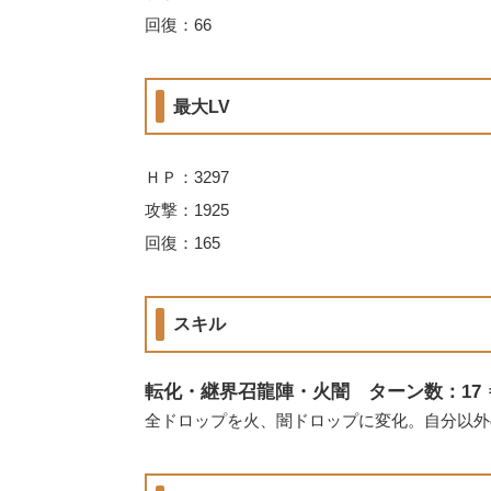
回復：66
最大LV
ＨＰ：3297
攻撃：1925
回復：165
スキル
転化・継界召龍陣・火闇 ターン数：17 ⇒
全ドロップを火、闇ドロップに変化。自分以外