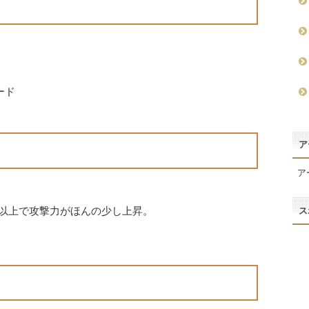
ード
ア
ア
ボ以上で攻撃力がほんの少し上昇。
ス