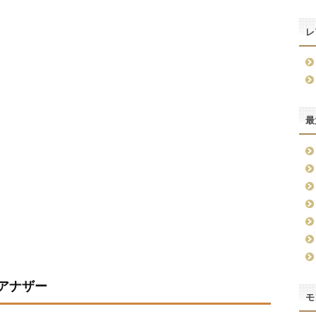
レ
最
 アナザー
モ