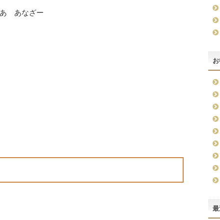
あ あなざー
お
最