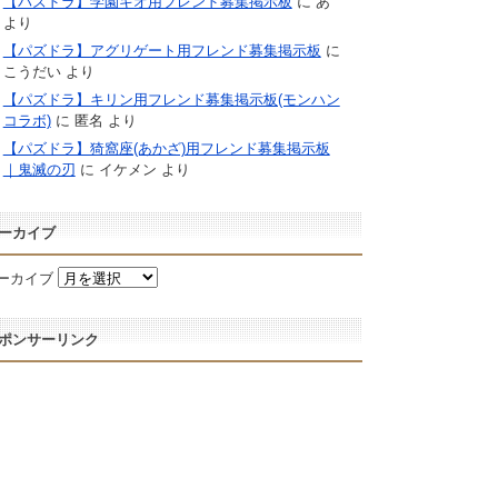
【パズドラ】学園キオ用フレンド募集掲示板
に
あ
より
【パズドラ】アグリゲート用フレンド募集掲示板
に
こうだい
より
【パズドラ】キリン用フレンド募集掲示板(モンハン
コラボ)
に
匿名
より
【パズドラ】猗窩座(あかざ)用フレンド募集掲示板
｜鬼滅の刃
に
イケメン
より
ーカイブ
ーカイブ
ポンサーリンク