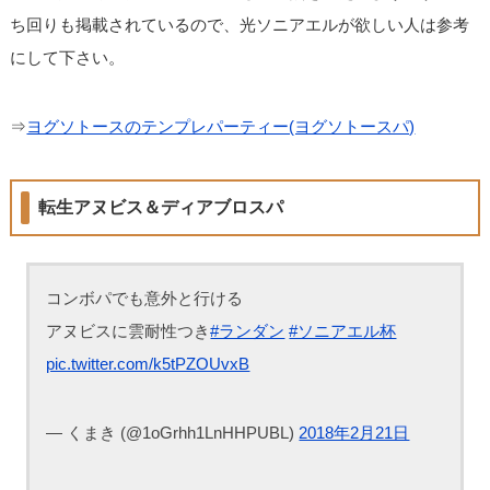
ち回りも掲載されているので、光ソニアエルが欲しい人は参考
にして下さい。
⇒
ヨグソトースのテンプレパーティー(ヨグソトースパ)
転生アヌビス＆ディアブロスパ
コンボパでも意外と行ける
アヌビスに雲耐性つき
#ランダン
#ソニアエル杯
pic.twitter.com/k5tPZOUvxB
— くまき (@1oGrhh1LnHHPUBL)
2018年2月21日