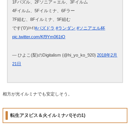
1Fパズル、2Fソニア＝エル、3Fイルム
4Fイルム、5Fイルミナ、6Fラー
7F組む、8Fイルミナ、9F組む
です('0')/ﾊｲ!
#パズドラ
#ランダン
#ソニアエル杯
pic.twitter.com/Kf9Ym061tO
— ひよこ(梨)のDigitalism (@hi_yo_ko_920)
2018年2月
21日
相方が光イルミナでも安定しそう。
転生アヌビス＆火イルミナパ(その1)