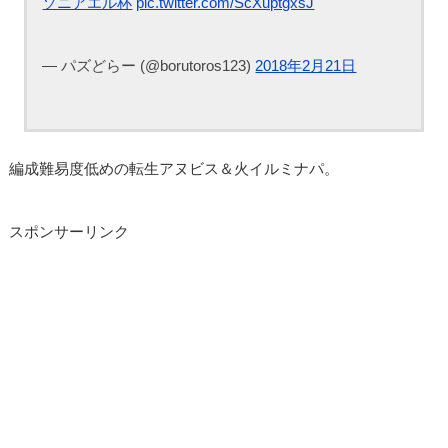
ソニアエル杯
pic.twitter.com/ScXuptgxsJ
— パズどらー (@borutoros123)
2018年2月21日
編成難易度低めの転生アヌビス＆火イルミナパ。
スポンサーリンク