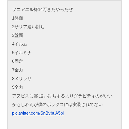
ソニアエル杯14万きたやったぜ
1盤面
2サリア追い討ち
3盤面
4イルム
5イルミナ
6固定
7全力
8メリッサ
9全力
アヌビスに雲 追い討ちするよりグラビティのがいい
かもしれんが僕のボックスには実装されてない
pic.twitter.com/SnBvbuA5pi