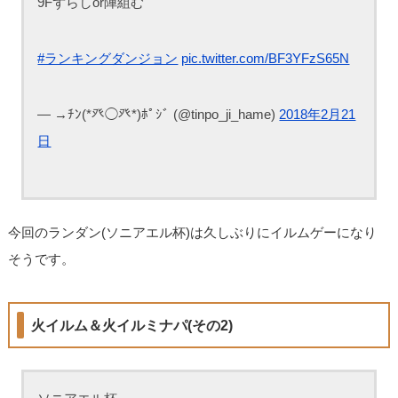
9Fずらしor陣組む
#ランキングダンジョン
pic.twitter.com/BF3YFzS65N
— →ﾁﾝ(*癶◯癶*)ﾎﾟｼﾞ (@tinpo_ji_hame)
2018年2月21
日
今回のランダン(ソニアエル杯)は久しぶりにイルムゲーになり
そうです。
火イルム＆火イルミナパ(その2)