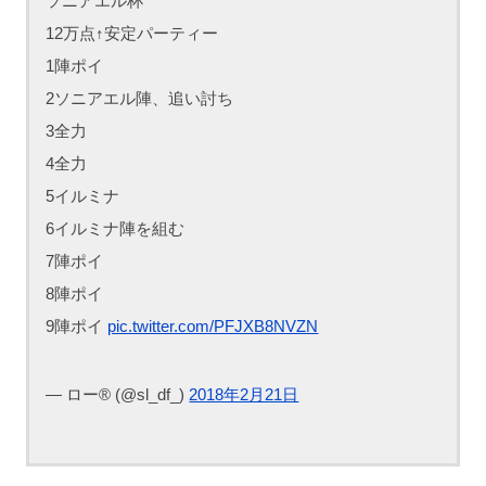
ソニアエル杯
12万点↑安定パーティー
1陣ポイ
2ソニアエル陣、追い討ち
3全力
4全力
5イルミナ
6イルミナ陣を組む
7陣ポイ
8陣ポイ
9陣ポイ
pic.twitter.com/PFJXB8NVZN
— ロー®︎ (@sl_df_)
2018年2月21日