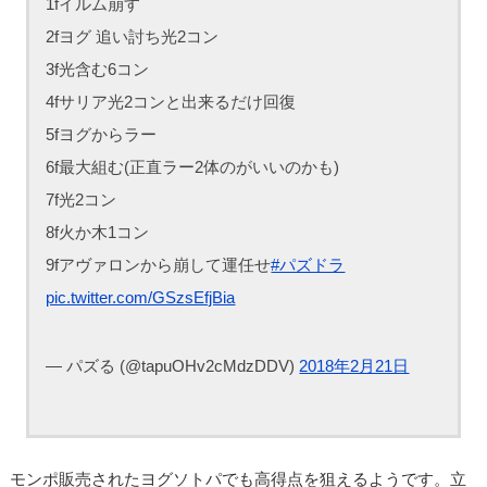
1fイルム崩す
2fヨグ 追い討ち光2コン
3f光含む6コン
4fサリア光2コンと出来るだけ回復
5fヨグからラー
6f最大組む(正直ラー2体のがいいのかも)
7f光2コン
8f火か木1コン
9fアヴァロンから崩して運任せ
#パズドラ
pic.twitter.com/GSzsEfjBia
— パズる (@tapuOHv2cMdzDDV)
2018年2月21日
モンポ販売されたヨグソトパでも高得点を狙えるようです。立