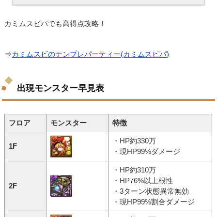
カミムスビパでも高得点攻略！
⇒
カミムスビのテンプレパーティー(カミムスビパ)
出現モンスター早見表
フロア
モンスター
特徴
・HP約330万
1F
・現HP99%ダメージ
・HP約310万
・HP76%以上根性
2F
・3ターン状態異常無効
・現HP99%割合ダメージ