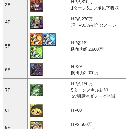
・HP約310万
3F
・1ターン5コンボ以下吸収
・HP約270万
4F
・現HP99％割合ダメージ
・HP各16
5F
・防御力約2,800万
・HP29
6F
・防御力3,000万
・HP約150万
7F
・5ターンスキル封印
・光/闇属性ダメージ半減
8F
・HP60
・HP2,500万
9F