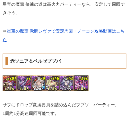
星宝の魔窟 修練の道は高火力パーティーなら、安定して周回で
きそう。
⇒
星宝の魔窟 覚醒シヴァで安定周回・ノーコン攻略動画はこち
ら
赤ソニア＆ベルゼブブパ
サブにドロップ変換要員を詰め込んだブブソニパーティー。
1周約1分高速周回可能です。