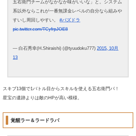
五右衛門チームがなかなか味がいいな」と。システム
系以外ならこれが一番無課金レベルの自分なら組みや
すいし周回しやすい。
#パズドラ
pic.twitter.com/TCyfrpJOE8
— 白石秀幸(H.Shiraishi) (@tyuudoku777)
2015, 10月
13
スキブ13個で1バトル目からスキルを使える五右衛門パ！
星宝の遺跡よりは敵のHPが高い模様。
覚醒ラー＆ラードラパ