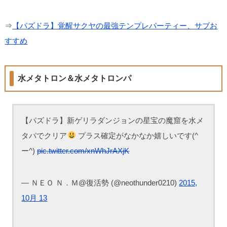
⇒
【パズドラ】覚醒サクヤの最強テンプレパーティー、サブお
すすめ
水メタトロン＆水メタトロンパ
【パズドラ】新ゲリラダンジョンの星宝の魔窟を水メ
タパでクリア
プラス確定がなかなか嬉しいです(^
ー^)
pic.twitter.com/xnWhJrAXjK
— ＮＥＯ Ｎ．Ｍ@復活勢 (@neothunder0210)
2015,
10月 13