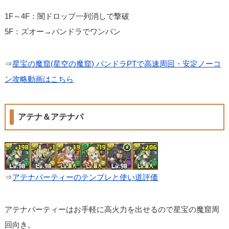
1F～4F：闇ドロップ一列消しで撃破
5F：ズオー→パンドラでワンパン
⇒
星宝の魔窟(星空の魔窟) パンドラPTで高速周回・安定ノーコ
ン攻略動画はこちら
アテナ＆アテナパ
⇒
アテナパーティーのテンプレと使い道評価
アテナパーティーはお手軽に高火力を出せるので星宝の魔窟周
回向き。