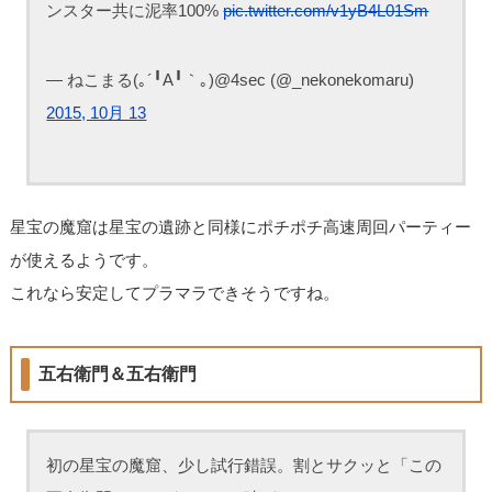
ンスター共に泥率100%
pic.twitter.com/v1yB4L01Sm
— ねこまる(｡´╹A╹｀｡)@4sec (@_nekonekomaru)
2015, 10月 13
星宝の魔窟は星宝の遺跡と同様にポチポチ高速周回パーティー
が使えるようです。
これなら安定してプラマラできそうですね。
五右衛門＆五右衛門
初の星宝の魔窟、少し試行錯誤。割とサクッと「この