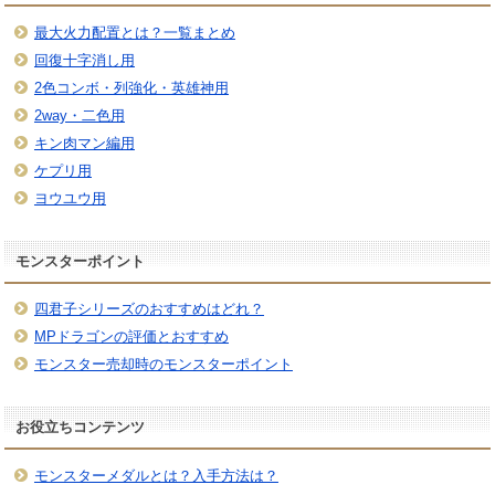
最大火力配置とは？一覧まとめ
回復十字消し用
2色コンボ・列強化・英雄神用
2way・二色用
キン肉マン編用
ケプリ用
ヨウユウ用
モンスターポイント
四君子シリーズのおすすめはどれ？
MPドラゴンの評価とおすすめ
モンスター売却時のモンスターポイント
お役立ちコンテンツ
モンスターメダルとは？入手方法は？