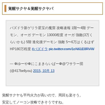
覚醒サクヤ＆覚醒サクヤパ
パズドラ新ゲリラ星宝の魔窟 攻略速報 1階〜4階 デー
モン、オーガ デーモン 13000程度 オーガ 強敵(3万く
らいかも) 5階 進化後デーモン 強敵 5〜6万はくるはず
HP180万程度
#パズドラ
pic.twitter.com/1cN61E8RVW
— ❁ゆーや❁にこまきらいばー❁@ワサラー団
(@417bellyou)
2015, 10月 13
覚醒サクヤも平均火力が高いので、周回も楽そう。
安定してノーコン攻略できそうですね。