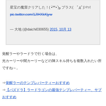
星宝の魔窟クリアした！( •̀ᄇ• ́)ﻭ プラス( ﾟдﾟ)ﾝﾏｯ!
pic.twitter.com/1JIHXkKjyw
— 大地 (@daichi030655)
2015, 10月 13
覚醒ラーやラードラで行く場合は、
光カーリーや闇カーリーなどの陣スキル持ちを複数入れたい所
ですね～。
⇒
覚醒ラーのテンプレパーティーおすすめ
⇒
【パズドラ】ラードラゴンの最強テンプレパーティー、サブ
おすすめ