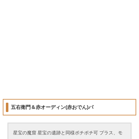
五右衛門＆赤オーディン(赤おでん)パ
星宝の魔窟 星宝の遺跡と同様ポチポチ可 プラス、モ