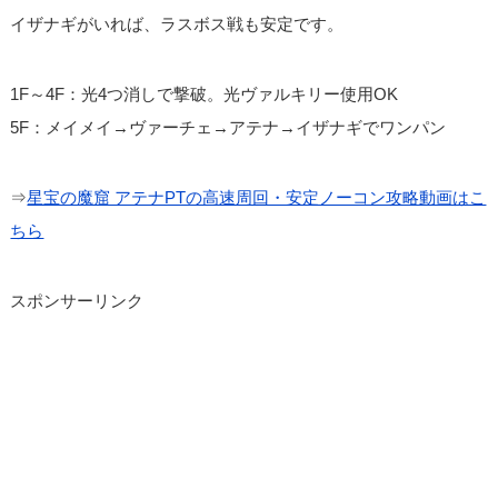
イザナギがいれば、ラスボス戦も安定です。
1F～4F：光4つ消しで撃破。光ヴァルキリー使用OK
5F：メイメイ→ヴァーチェ→アテナ→イザナギでワンパン
⇒
星宝の魔窟 アテナPTの高速周回・安定ノーコン攻略動画はこ
ちら
スポンサーリンク