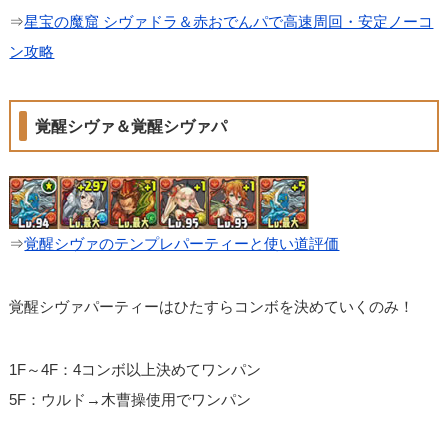
⇒
星宝の魔窟 シヴァドラ＆赤おでんパで高速周回・安定ノーコ
ン攻略
覚醒シヴァ＆覚醒シヴァパ
⇒
覚醒シヴァのテンプレパーティーと使い道評価
覚醒シヴァパーティーはひたすらコンボを決めていくのみ！
1F～4F：4コンボ以上決めてワンパン
5F：ウルド→木曹操使用でワンパン