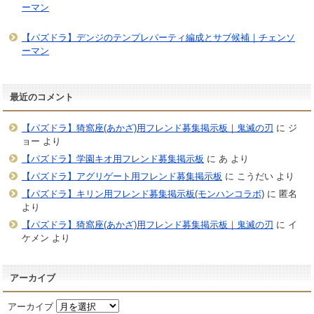
ーマン
【パズドラ】デンジのテンプレパーティ編成とサブ候補｜チェンソ
ーマン
最近のコメント
【パズドラ】猗窩座(あかざ)用フレンド募集掲示板｜鬼滅の刃
に
ジ
ョー
より
【パズドラ】学園キオ用フレンド募集掲示板
に
あ
より
【パズドラ】アグリゲート用フレンド募集掲示板
に
こうだい
より
【パズドラ】キリン用フレンド募集掲示板(モンハンコラボ)
に
匿名
より
【パズドラ】猗窩座(あかざ)用フレンド募集掲示板｜鬼滅の刃
に
イ
ケメン
より
アーカイブ
アーカイブ