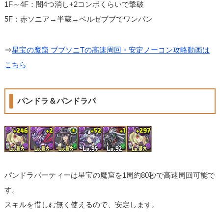
1F～4F：闇4つ消し+2コンボくらいで撃破
5F：赤ソニア→半蔵→ベルゼブブでワンパン
⇒
星宝の魔窟 ブブソニTの高速周回・安定ノーコン攻略動画は
こちら
パンドラ＆パンドラパ
パンドラパーティーは星宝の魔窟を1周約80秒で高速周回可能で
す。
スキルを惜しむ無く使えるので、安定します。