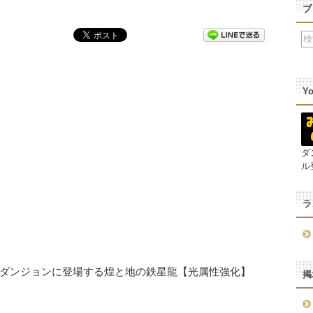
ブ
Y
ダ
ル
ラ
ダンジョンに登場する煌と地の鉄星龍【光属性強化】
掲