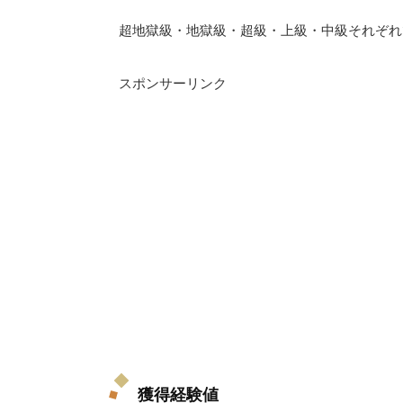
超地獄級・地獄級・超級・上級・中級それぞれで
スポンサーリンク
獲得経験値