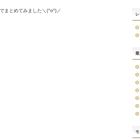
まとめてみました＼(^o^)／
レ
最
モ