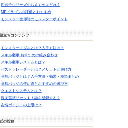
四君子シリーズのおすすめはどれ？
MPドラゴンの評価とおすすめ
モンスター売却時のモンスターポイント
役立ちコンテンツ
モンスターメダルとは？入手方法は？
スキル継承 おすすめの組み合わせ
スキル継承システムとは？
パズドラレーダーとは？メリットと遊び方
覚醒バッジとは？入手方法・効果・種類まとめ
覚醒バッジの使い道とおすすめの選び方
クエストシステムとは？
親友選択リセット！誰を登録する？
友情ポイントの上限は？
近の投稿