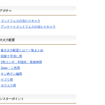
アガチャ
ゴッドフェスの当たりキャラ
アンケートゴッドフェスの当たりキャラ
大火力配置
最大火力配置とは？一覧まとめ
回復十字消し用
2色コンボ・列強化・英雄神用
2way・二色用
キン肉マン編用
ケプリ用
ヨウユウ用
ンスターポイント