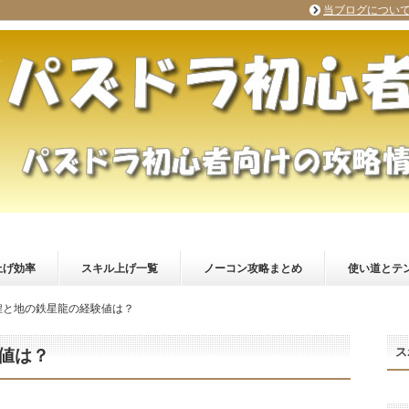
当ブログについ
上げ効率
スキル上げ一覧
ノーコン攻略まとめ
使い道とテ
煌と地の鉄星龍の経験値は？
ス
値は？