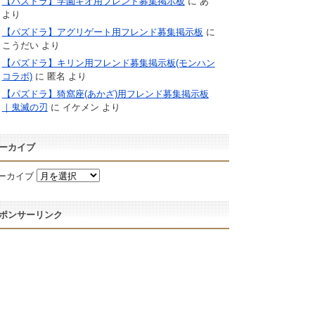
【パズドラ】学園キオ用フレンド募集掲示板
に
あ
より
【パズドラ】アグリゲート用フレンド募集掲示板
に
こうだい
より
【パズドラ】キリン用フレンド募集掲示板(モンハン
コラボ)
に
匿名
より
【パズドラ】猗窩座(あかざ)用フレンド募集掲示板
｜鬼滅の刃
に
イケメン
より
ーカイブ
ーカイブ
ポンサーリンク