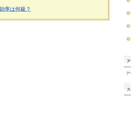
効率は何級？
ア
ア
ス