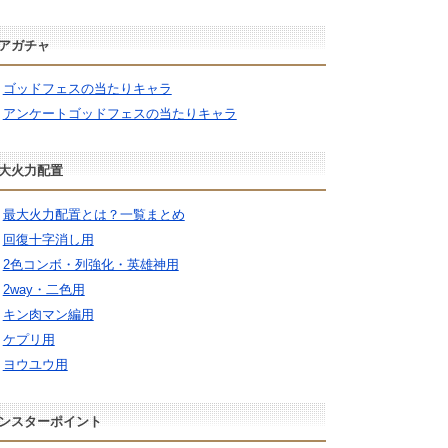
アガチャ
ゴッドフェスの当たりキャラ
アンケートゴッドフェスの当たりキャラ
大火力配置
最大火力配置とは？一覧まとめ
回復十字消し用
2色コンボ・列強化・英雄神用
2way・二色用
キン肉マン編用
ケプリ用
ヨウユウ用
ンスターポイント