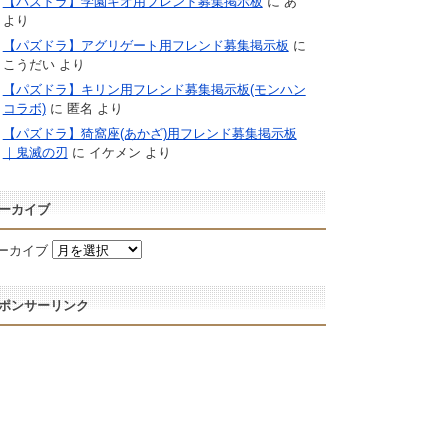
【パズドラ】学園キオ用フレンド募集掲示板
に
あ
より
【パズドラ】アグリゲート用フレンド募集掲示板
に
こうだい
より
【パズドラ】キリン用フレンド募集掲示板(モンハン
コラボ)
に
匿名
より
【パズドラ】猗窩座(あかざ)用フレンド募集掲示板
｜鬼滅の刃
に
イケメン
より
ーカイブ
ーカイブ
ポンサーリンク