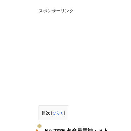
スポンサーリンク
目次
[
ひらく
]
No.2385 占命星雲神・ヌト