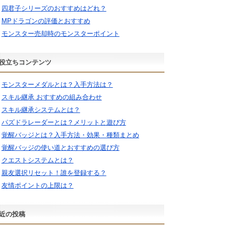
四君子シリーズのおすすめはどれ？
MPドラゴンの評価とおすすめ
モンスター売却時のモンスターポイント
役立ちコンテンツ
モンスターメダルとは？入手方法は？
スキル継承 おすすめの組み合わせ
スキル継承システムとは？
パズドラレーダーとは？メリットと遊び方
覚醒バッジとは？入手方法・効果・種類まとめ
覚醒バッジの使い道とおすすめの選び方
クエストシステムとは？
親友選択リセット！誰を登録する？
友情ポイントの上限は？
近の投稿