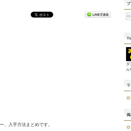
ブ
Y
ダ
ル
ラ
掲
ー、入手方法まとめです。