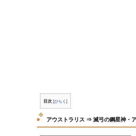
目次
[
ひらく
]
アウストラリス ⇒ 滅弓の鋼星神・