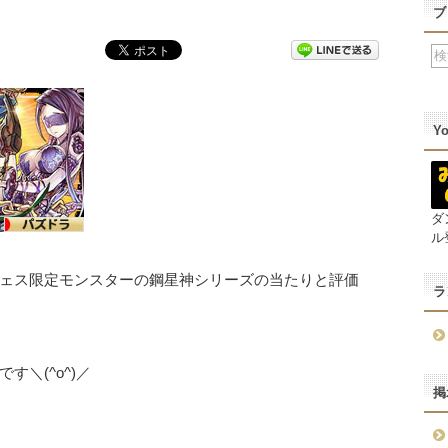
ブ
Y
ダ
ル
ェス限定モンスターの鋼星神シリーズの当たりと評価
ラ
＼(^o^)／
掲