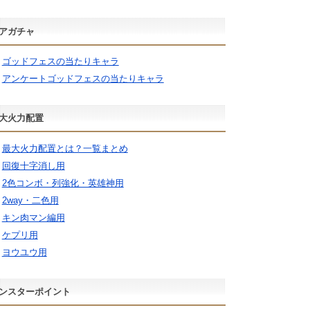
アガチャ
ゴッドフェスの当たりキャラ
アンケートゴッドフェスの当たりキャラ
大火力配置
最大火力配置とは？一覧まとめ
回復十字消し用
2色コンボ・列強化・英雄神用
2way・二色用
キン肉マン編用
ケプリ用
ヨウユウ用
ンスターポイント