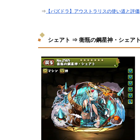
⇒
【パズドラ】アウストラリスの使い道と評価
シェアト ⇒ 衛瓶の鋼星神・シェア