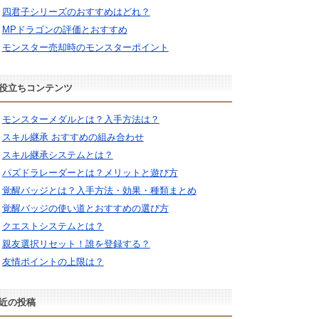
四君子シリーズのおすすめはどれ？
MPドラゴンの評価とおすすめ
モンスター売却時のモンスターポイント
役立ちコンテンツ
モンスターメダルとは？入手方法は？
スキル継承 おすすめの組み合わせ
スキル継承システムとは？
パズドラレーダーとは？メリットと遊び方
覚醒バッジとは？入手方法・効果・種類まとめ
覚醒バッジの使い道とおすすめの選び方
クエストシステムとは？
親友選択リセット！誰を登録する？
友情ポイントの上限は？
近の投稿