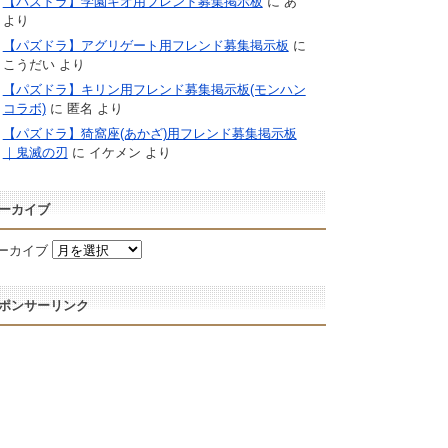
【パズドラ】学園キオ用フレンド募集掲示板
に
あ
より
【パズドラ】アグリゲート用フレンド募集掲示板
に
こうだい
より
【パズドラ】キリン用フレンド募集掲示板(モンハン
コラボ)
に
匿名
より
【パズドラ】猗窩座(あかざ)用フレンド募集掲示板
｜鬼滅の刃
に
イケメン
より
ーカイブ
ーカイブ
ポンサーリンク