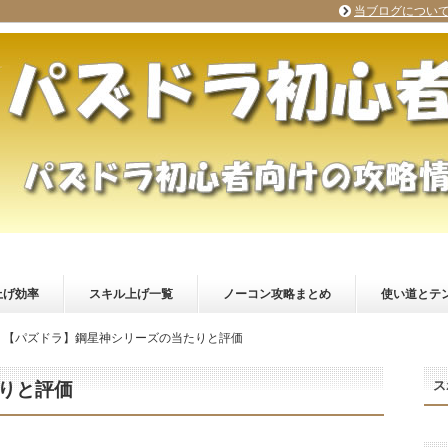
当ブログについ
上げ効率
スキル上げ一覧
ノーコン攻略まとめ
使い道とテ
【パズドラ】鋼星神シリーズの当たりと評価
ス
りと評価