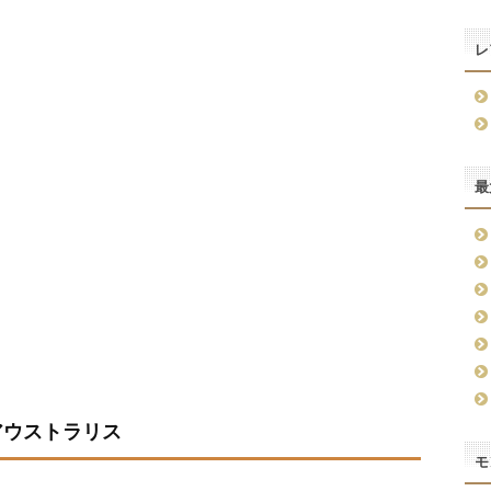
レ
最
アウストラリス
モ