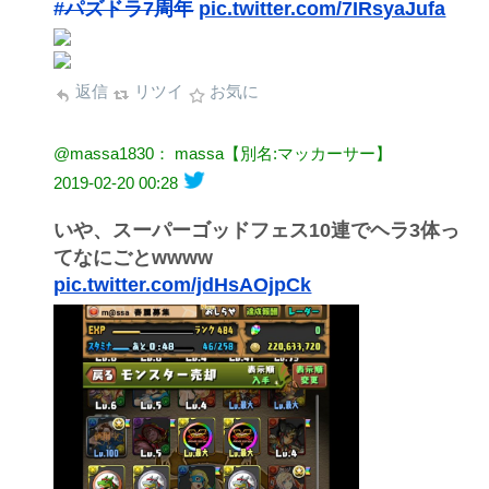
#パズドラ7周年
pic.twitter.com/7IRsyaJufa
返信
リツイ
お気に
@massa1830： massa【別名:マッカーサー】
2019-02-20 00:28
いや、スーパーゴッドフェス10連でヘラ3体っ
てなにごとwwww
pic.twitter.com/jdHsAOjpCk