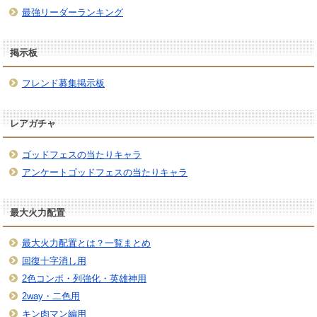
最強リーダーランキング
掲示板
フレンド募集掲示板
レアガチャ
ゴッドフェスの当たりキャラ
アンケートゴッドフェスの当たりキャラ
最大火力配置
最大火力配置とは？一覧まとめ
回復十字消し用
2色コンボ・列強化・英雄神用
2way・二色用
キン肉マン編用