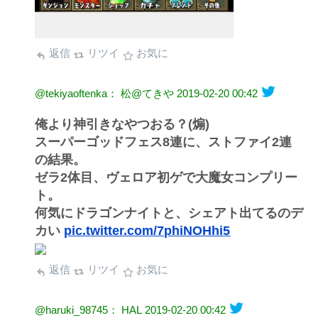
返信
リツイ
お気に
@tekiyaoftenka： 松@てきや
2019-02-20 00:42
俺より神引きなやつおる？(煽)
スーパーゴッドフェス8連に、ストファイ2連
の結果。
ゼラ2体目、ヴェロア初ゲで大魔女コンプリー
ト。
何気にドラゴンナイトと、シェアト出てるのデ
カい
pic.twitter.com/7phiNOHhi5
返信
リツイ
お気に
@haruki_98745： HAL
2019-02-20 00:42