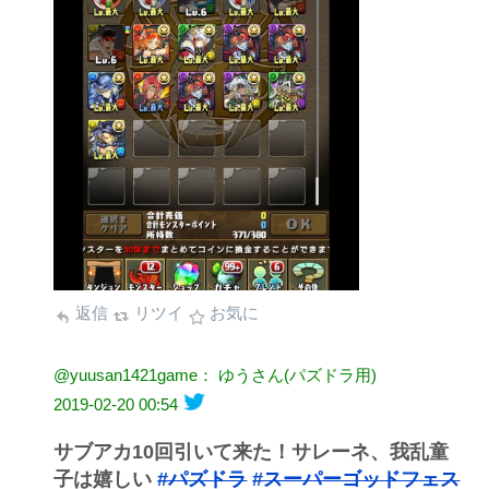
返信
リツイ
お気に
@yuusan1421game： ゆうさん(パズドラ用)
2019-02-20 00:54
サブアカ10回引いて来た！サレーネ、我乱童
子は嬉しい
#パズドラ
#スーパーゴッドフェス