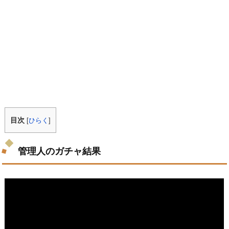
目次
[
ひらく
]
管理人のガチャ結果