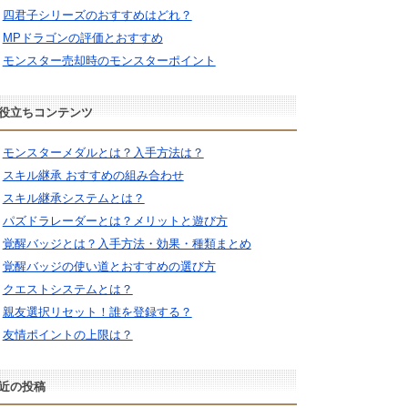
四君子シリーズのおすすめはどれ？
MPドラゴンの評価とおすすめ
モンスター売却時のモンスターポイント
役立ちコンテンツ
モンスターメダルとは？入手方法は？
スキル継承 おすすめの組み合わせ
スキル継承システムとは？
パズドラレーダーとは？メリットと遊び方
覚醒バッジとは？入手方法・効果・種類まとめ
覚醒バッジの使い道とおすすめの選び方
クエストシステムとは？
親友選択リセット！誰を登録する？
友情ポイントの上限は？
近の投稿