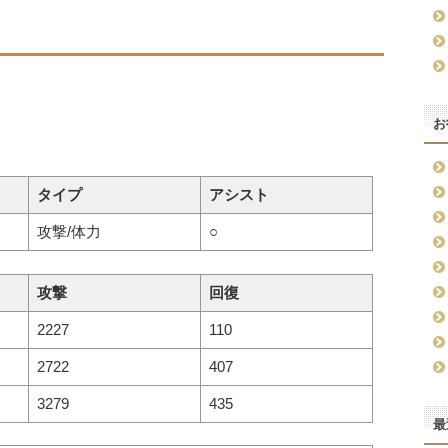
お
タイプ
アシスト
攻撃/体力
○
攻撃
回復
2227
110
2722
407
3279
435
最