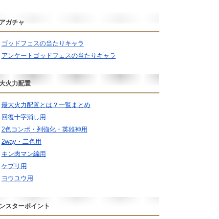
アガチャ
ゴッドフェスの当たりキャラ
アンケートゴッドフェスの当たりキャラ
大火力配置
最大火力配置とは？一覧まとめ
回復十字消し用
2色コンボ・列強化・英雄神用
2way・二色用
キン肉マン編用
ケプリ用
ヨウユウ用
ンスターポイント