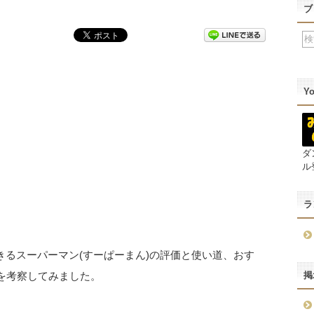
ブ
Y
ダ
ル
ラ
きるスーパーマン(すーぱーまん)の評価と使い道、おす
掲
)を考察してみました。