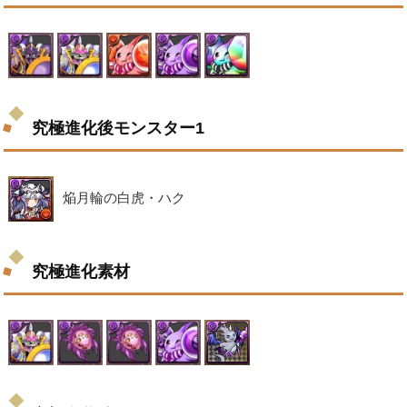
究極進化後モンスター1
焔月輪の白虎・ハク
究極進化素材