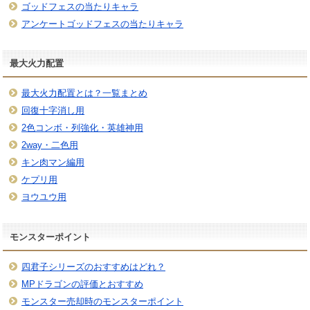
ゴッドフェスの当たりキャラ
アンケートゴッドフェスの当たりキャラ
最大火力配置
最大火力配置とは？一覧まとめ
回復十字消し用
2色コンボ・列強化・英雄神用
2way・二色用
キン肉マン編用
ケプリ用
ヨウユウ用
モンスターポイント
四君子シリーズのおすすめはどれ？
MPドラゴンの評価とおすすめ
モンスター売却時のモンスターポイント