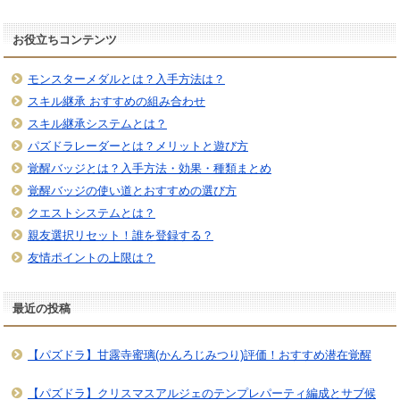
お役立ちコンテンツ
モンスターメダルとは？入手方法は？
スキル継承 おすすめの組み合わせ
スキル継承システムとは？
パズドラレーダーとは？メリットと遊び方
覚醒バッジとは？入手方法・効果・種類まとめ
覚醒バッジの使い道とおすすめの選び方
クエストシステムとは？
親友選択リセット！誰を登録する？
友情ポイントの上限は？
最近の投稿
【パズドラ】甘露寺蜜璃(かんろじみつり)評価！おすすめ潜在覚醒
【パズドラ】クリスマスアルジェのテンプレパーティ編成とサブ候