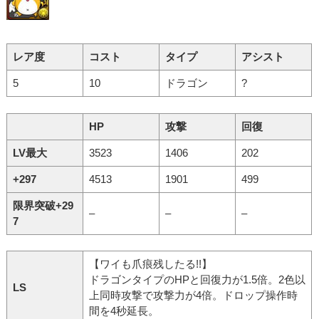
レア度
コスト
タイプ
アシスト
5
10
ドラゴン
?
HP
攻撃
回復
LV最大
3523
1406
202
+297
4513
1901
499
限界突破+29
–
–
–
7
【ワイも爪痕残したる!!】
ドラゴンタイプのHPと回復力が1.5倍。2色以
LS
上同時攻撃で攻撃力が4倍。ドロップ操作時
間を4秒延長。