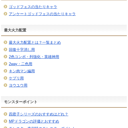
ゴッドフェスの当たりキャラ
アンケートゴッドフェスの当たりキャラ
最大火力配置
最大火力配置とは？一覧まとめ
回復十字消し用
2色コンボ・列強化・英雄神用
2way・二色用
キン肉マン編用
ケプリ用
ヨウユウ用
モンスターポイント
四君子シリーズのおすすめはどれ？
MPドラゴンの評価とおすすめ