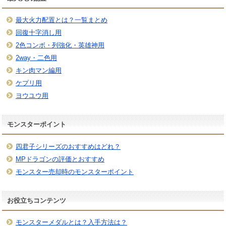
最大火力配置とは？一覧まとめ
回復十字消し用
2色コンボ・列強化・英雄神用
2way・二色用
キン肉マン編用
ケプリ用
ヨウユウ用
モンスターポイント
四君子シリーズのおすすめはどれ？
MPドラゴンの評価とおすすめ
モンスター売却時のモンスターポイント
お役立ちコンテンツ
モンスターメダルとは？入手方法は？