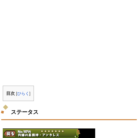
目次
[
ひらく
]
ステータス