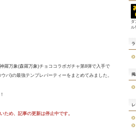
ダ
ル
ラ
神羅万象(森羅万象)チョココラボガチャ第8弾で入手で
掲
ロウパ)の最強テンプレパーティーをまとめてみました。
！
レ
いため、記事の更新は停止中です。