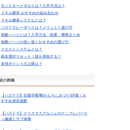
モンスターメダルとは？入手方法は？
スキル継承 おすすめの組み合わせ
スキル継承システムとは？
パズドラレーダーとは？メリットと遊び方
覚醒バッジとは？入手方法・効果・種類まとめ
覚醒バッジの使い道とおすすめの選び方
クエストシステムとは？
親友選択リセット！誰を登録する？
友情ポイントの上限は？
近の投稿
【パズドラ】甘露寺蜜璃(かんろじみつり)評価！お
すすめ潜在覚醒
【パズドラ】クリスマスアルジェのテンプレパーテ
ィ編成とサブ候補