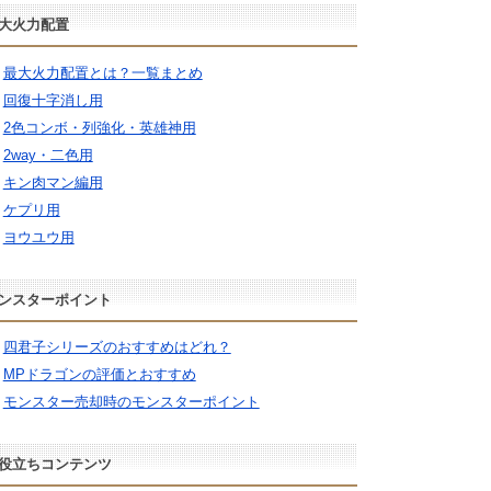
大火力配置
最大火力配置とは？一覧まとめ
回復十字消し用
2色コンボ・列強化・英雄神用
2way・二色用
キン肉マン編用
ケプリ用
ヨウユウ用
ンスターポイント
四君子シリーズのおすすめはどれ？
MPドラゴンの評価とおすすめ
モンスター売却時のモンスターポイント
役立ちコンテンツ