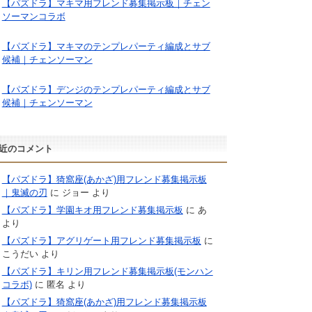
【パズドラ】マキマ用フレンド募集掲示板｜チェン
ソーマンコラボ
【パズドラ】マキマのテンプレパーティ編成とサブ
候補｜チェンソーマン
【パズドラ】デンジのテンプレパーティ編成とサブ
候補｜チェンソーマン
近のコメント
【パズドラ】猗窩座(あかざ)用フレンド募集掲示板
｜鬼滅の刃
に
ジョー
より
【パズドラ】学園キオ用フレンド募集掲示板
に
あ
より
【パズドラ】アグリゲート用フレンド募集掲示板
に
こうだい
より
【パズドラ】キリン用フレンド募集掲示板(モンハン
コラボ)
に
匿名
より
【パズドラ】猗窩座(あかざ)用フレンド募集掲示板