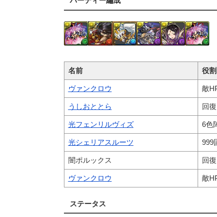
パーティー編成
名前
役割
ヴァンクロウ
敵H
うしおととら
回復
光フェンリルヴィズ
6色
光シェリアスルーツ
99
闇ポルックス
回復
ヴァンクロウ
敵H
ステータス