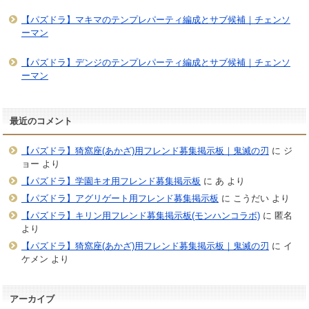
【パズドラ】マキマのテンプレパーティ編成とサブ候補｜チェンソ
ーマン
【パズドラ】デンジのテンプレパーティ編成とサブ候補｜チェンソ
ーマン
最近のコメント
【パズドラ】猗窩座(あかざ)用フレンド募集掲示板｜鬼滅の刃
に
ジ
ョー
より
【パズドラ】学園キオ用フレンド募集掲示板
に
あ
より
【パズドラ】アグリゲート用フレンド募集掲示板
に
こうだい
より
【パズドラ】キリン用フレンド募集掲示板(モンハンコラボ)
に
匿名
より
【パズドラ】猗窩座(あかざ)用フレンド募集掲示板｜鬼滅の刃
に
イ
ケメン
より
アーカイブ