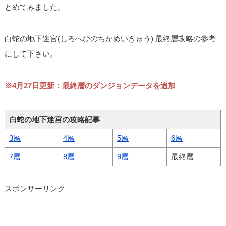
とめてみました。
白蛇の地下迷宮(しろへびのちかめいきゅう) 最終層攻略の参考
にして下さい。
※4月27日更新：最終層のダンジョンデータを追加
白蛇の地下迷宮の攻略記事
3層
4層
5層
6層
7層
8層
9層
最終層
スポンサーリンク