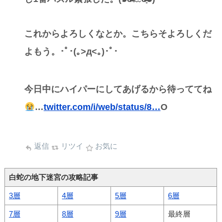
これからよろしくなとか。こちらそよろしくだ
よもう。･ﾟ･(｡>д<｡)･ﾟ･
今日中にハイパーにしてあげるから待っててね
…
twitter.com/i/web/status/8…
O
返信
リツイ
お気に
白蛇の地下迷宮の攻略記事
3層
4層
5層
6層
7層
8層
9層
最終層