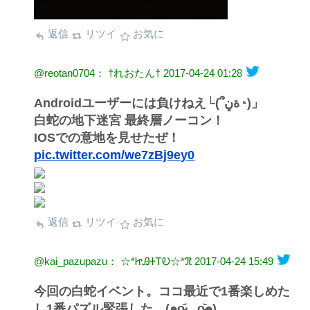
返信
リツイ
お気に
@reotan0704： †れおたん†
2017-04-24 01:28
Androidユーザーには負けねえ└(՞ةڼ◔)」
白蛇の地下迷宮 最終層ノーコン！
IOSでの意地を見せたぜ！
pic.twitter.com/we7zBj9ey0
返信
リツイ
お気に
@kai_pazupazu： ☆*ᏥᎯᏐᎢᎧ☆*ℜ
2017-04-24 15:49
今回の白蛇イベント。ココ最近で1番楽しめた
し1番パズル緊張した。(๑o̴̶̷᷄﹏o̴̶̷̥᷅๑)