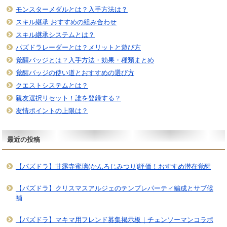
モンスターメダルとは？入手方法は？
スキル継承 おすすめの組み合わせ
スキル継承システムとは？
パズドラレーダーとは？メリットと遊び方
覚醒バッジとは？入手方法・効果・種類まとめ
覚醒バッジの使い道とおすすめの選び方
クエストシステムとは？
親友選択リセット！誰を登録する？
友情ポイントの上限は？
最近の投稿
【パズドラ】甘露寺蜜璃(かんろじみつり)評価！おすすめ潜在覚醒
【パズドラ】クリスマスアルジェのテンプレパーティ編成とサブ候
補
【パズドラ】マキマ用フレンド募集掲示板｜チェンソーマンコラボ