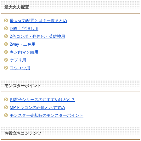
最大火力配置
最大火力配置とは？一覧まとめ
回復十字消し用
2色コンボ・列強化・英雄神用
2way・二色用
キン肉マン編用
ケプリ用
ヨウユウ用
モンスターポイント
四君子シリーズのおすすめはどれ？
MPドラゴンの評価とおすすめ
モンスター売却時のモンスターポイント
お役立ちコンテンツ