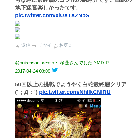
地下迷宮楽しかったです。
pic.twitter.com/xlUXTXZNpS
返信
リツイ
お気に
@suirensan_desss： 翠蓮さんでした YMD-R
2017-04-24 03:08
50回以上の挑戦でようやく白蛇最終層クリア
(´；Д；`)
pic.twitter.com/NhllkCNlRU