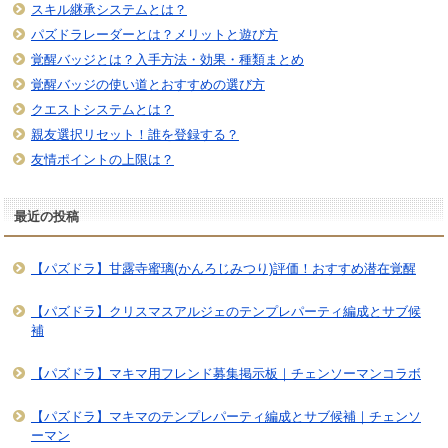
スキル継承システムとは？
パズドラレーダーとは？メリットと遊び方
覚醒バッジとは？入手方法・効果・種類まとめ
覚醒バッジの使い道とおすすめの選び方
クエストシステムとは？
親友選択リセット！誰を登録する？
友情ポイントの上限は？
最近の投稿
【パズドラ】甘露寺蜜璃(かんろじみつり)評価！おすすめ潜在覚醒
【パズドラ】クリスマスアルジェのテンプレパーティ編成とサブ候
補
【パズドラ】マキマ用フレンド募集掲示板｜チェンソーマンコラボ
【パズドラ】マキマのテンプレパーティ編成とサブ候補｜チェンソ
ーマン