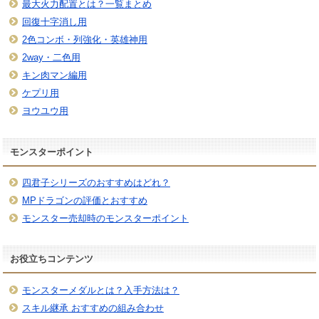
最大火力配置とは？一覧まとめ
回復十字消し用
2色コンボ・列強化・英雄神用
2way・二色用
キン肉マン編用
ケプリ用
ヨウユウ用
モンスターポイント
四君子シリーズのおすすめはどれ？
MPドラゴンの評価とおすすめ
モンスター売却時のモンスターポイント
お役立ちコンテンツ
モンスターメダルとは？入手方法は？
スキル継承 おすすめの組み合わせ