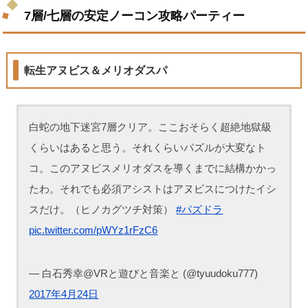
7層/七層の安定ノーコン攻略パーティー
転生アヌビス＆メリオダスパ
白蛇の地下迷宮7層クリア。ここおそらく超絶地獄級
くらいはあると思う。それくらいパズルが大変なト
コ。このアヌビスメリオダスを導くまでに結構かかっ
たわ。それでも必須アシストはアヌビスにつけたイシ
スだけ。（ヒノカグツチ対策）
#パズドラ
pic.twitter.com/pWYz1rFzC6
— 白石秀幸@VRと遊びと音楽と (@tyuudoku777)
2017年4月24日