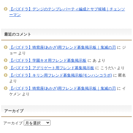
【パズドラ】デンジのテンプレパーティ編成とサブ候補｜チェンソ
ーマン
最近のコメント
【パズドラ】猗窩座(あかざ)用フレンド募集掲示板｜鬼滅の刃
に
ジ
ョー
より
【パズドラ】学園キオ用フレンド募集掲示板
に
あ
より
【パズドラ】アグリゲート用フレンド募集掲示板
に
こうだい
より
【パズドラ】キリン用フレンド募集掲示板(モンハンコラボ)
に
匿名
より
【パズドラ】猗窩座(あかざ)用フレンド募集掲示板｜鬼滅の刃
に
イ
ケメン
より
アーカイブ
アーカイブ