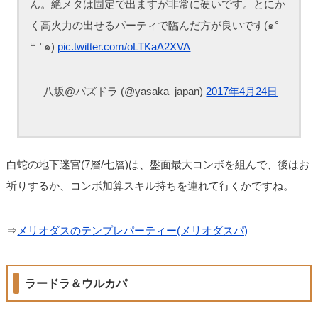
ん。絶メタは固定で出ますが非常に硬いです。とにか
く高火力の出せるパーティで臨んだ方が良いです(๑°
꒳ °๑)
pic.twitter.com/oLTKaA2XVA
— 八坂@パズドラ (@yasaka_japan)
2017年4月24日
白蛇の地下迷宮(7層/七層)は、盤面最大コンボを組んで、後はお
祈りするか、コンボ加算スキル持ちを連れて行くかですね。
⇒
メリオダスのテンプレパーティー(メリオダスパ)
ラードラ＆ウルカパ