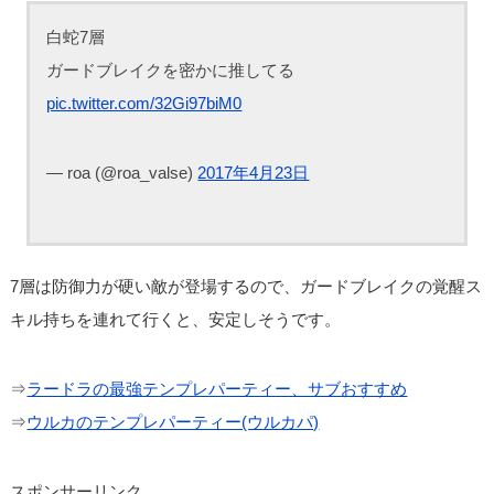
白蛇7層
ガードブレイクを密かに推してる
pic.twitter.com/32Gi97biM0
— roa (@roa_valse)
2017年4月23日
7層は防御力が硬い敵が登場するので、ガードブレイクの覚醒ス
キル持ちを連れて行くと、安定しそうです。
⇒
ラードラの最強テンプレパーティー、サブおすすめ
⇒
ウルカのテンプレパーティー(ウルカパ)
スポンサーリンク