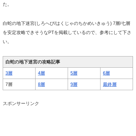
た。
白蛇の地下迷宮(しろへび/はくじゃのちかめいきゅう) 7層/七層
を安定攻略できそうなPTを掲載しているので、参考にして下さ
い。
白蛇の地下迷宮の攻略記事
3層
4層
5層
6層
7層
8層
9層
最終層
スポンサーリンク