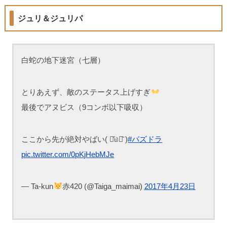
ジュリ＆ジュリパ
白蛇の地下迷宮（七層）
とりあえず、敵のステータス上げすぎ
最後でアヌビス（9コンボ以下吸収）
ここから先が絶対やばい( ⌯᷄௰⌯᷅ )
#パズドラ
pic.twitter.com/0pKjHebMJe
— Ta-kun
赤420 (@Taiga_maimai)
2017年4月23日