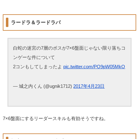
ラードラ＆ラードラパ
白蛇の迷宮の7層のボスが7×6盤面じゃない限り落ちコ
ンゲーな件について
2コンもしてしまったよ
pic.twitter.com/PO9pW05MkO
— 城之内くん (@ugnik1712)
2017年4月23日
7×6盤面にするリーダースキルも有効そうですね。