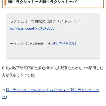
転生ラクシュミー＆転生ラクシュミーパ
ラクシュミーで白蛇の七層クリア_(-ω-`_)⌒)_
pic.twitter.com/RxKXBkdqdS
— と∮わ (@suzumusi_ne)
2017年4月23日
白蛇の地下迷宮(7層/七層)は最大火力配置なんかもフル活用した
方が良さそうですね。
⇒
転生ラクシュミーのテンプレパーティー(転生ラクシュミー
パ)