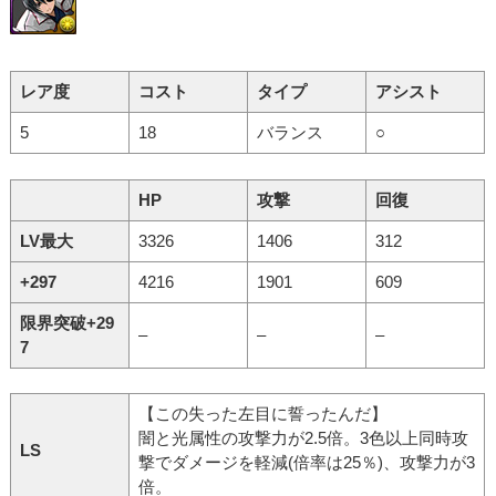
レア度
コスト
タイプ
アシスト
5
18
バランス
○
HP
攻撃
回復
LV最大
3326
1406
312
+297
4216
1901
609
限界突破+29
–
–
–
7
【この失った左目に誓ったんだ】
闇と光属性の攻撃力が2.5倍。3色以上同時攻
LS
撃でダメージを軽減(倍率は25％)、攻撃力が3
倍。