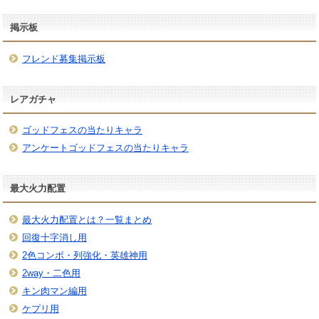
掲示板
フレンド募集掲示板
レアガチャ
ゴッドフェスの当たりキャラ
アンケートゴッドフェスの当たりキャラ
最大火力配置
最大火力配置とは？一覧まとめ
回復十字消し用
2色コンボ・列強化・英雄神用
2way・二色用
キン肉マン編用
ケプリ用