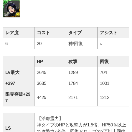
レア度
コスト
タイプ
アシスト
6
20
神/回復
○
HP
攻撃
回復
LV最大
2645
1289
704
+297
3635
1784
1001
限界突破+29
4429
2171
1212
7
【治癒霊力】
神タイプのHPと攻撃力が1.5倍。HP50％以上
LS
で攻撃力が9倍。回復ドロップで2万以上回復