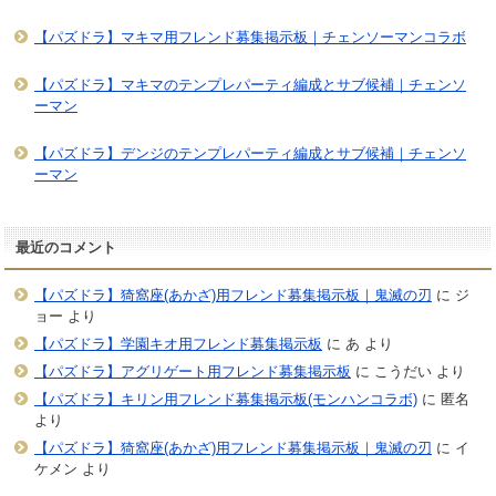
【パズドラ】マキマ用フレンド募集掲示板｜チェンソーマンコラボ
【パズドラ】マキマのテンプレパーティ編成とサブ候補｜チェンソ
ーマン
【パズドラ】デンジのテンプレパーティ編成とサブ候補｜チェンソ
ーマン
最近のコメント
【パズドラ】猗窩座(あかざ)用フレンド募集掲示板｜鬼滅の刃
に
ジ
ョー
より
【パズドラ】学園キオ用フレンド募集掲示板
に
あ
より
【パズドラ】アグリゲート用フレンド募集掲示板
に
こうだい
より
【パズドラ】キリン用フレンド募集掲示板(モンハンコラボ)
に
匿名
より
【パズドラ】猗窩座(あかざ)用フレンド募集掲示板｜鬼滅の刃
に
イ
ケメン
より