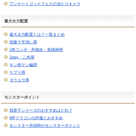
アンケートゴッドフェスの当たりキャラ
最大火力配置
最大火力配置とは？一覧まとめ
回復十字消し用
2色コンボ・列強化・英雄神用
2way・二色用
キン肉マン編用
ケプリ用
ヨウユウ用
モンスターポイント
四君子シリーズのおすすめはどれ？
MPドラゴンの評価とおすすめ
モンスター売却時のモンスターポイント