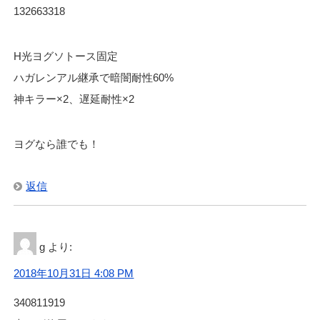
132663318
H光ヨグソトース固定
ハガレンアル継承で暗闇耐性60%
神キラー×2、遅延耐性×2
ヨグなら誰でも！
返信
g
より:
2018年10月31日 4:08 PM
340811919